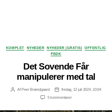
Kategorier
KOMPLET
NYHEDER
NYHEDER (GRATIS)
OFFENTLIG
PBDK
Det Sovende Får
manipulerer med tal
Af
Peer Brændgaard
fredag, 12 juli 2024, 10:04
Indlægsforfatter
Indlægsdato
til
5 kommentarer
Det
Sovende