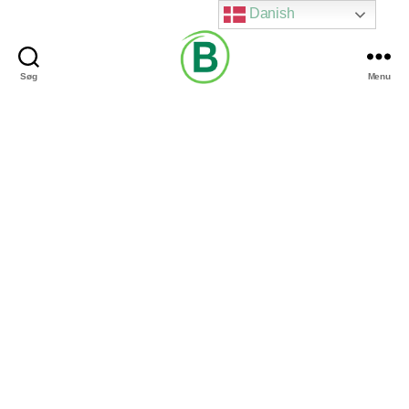
Danish
Søg
Menu
Via
Brændgaard