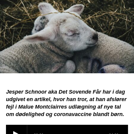
Får
manipulerer
med
tal
Jesper Schnoor aka Det Sovende Får har i dag
udgivet en artikel, hvor han tror, at han afslører
fejl i Malue Montclairres udlægning af nye tal
om dødelighed og coronavaccine blandt børn.