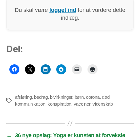
Du skal være
logget ind
for at vurdere dette
indlæg.
Del:
afsløring
,
bedrag
,
bivirkninger
,
børn
,
corona
,
død
,
Tags
kommunikation
,
konspiration
,
vacciner
,
videnskab
←
36 nye opslag: Yoga er kunsten at forveksle