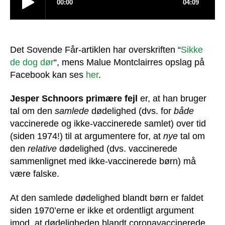
Det Sovende Får-artiklen har overskriften “
Sikke
de dog dør
“, mens Malue Montclairres opslag på
Facebook kan ses
her
.
Jesper Schnoors primære fejl
er, at han bruger
tal om den
samlede
dødelighed (dvs. for
både
vaccinerede og ikke-vaccinerede samlet) over tid
(siden 1974!) til at argumentere for, at
nye
tal om
den
relative
dødelighed (dvs. vaccinerede
sammenlignet med ikke-vaccinerede børn) må
være falske.
At den samlede dødelighed blandt børn er faldet
siden 1970’erne er ikke et ordentligt argument
imod, at dødeligheden blandt coronavaccinerede