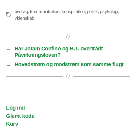
bedrag
,
kommunikation
,
konspiration
,
politik
,
psykologi
,
Tags
videnskab
←
Har Jotam Confino og B.T. overtrådt
Påvirkningsloven?
→
Hovedstrøm og modstrøm som samme flugt
Log ind
Glemt kode
Kurv