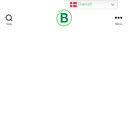
Danish
Søg
Menu
Via
Brændgaard