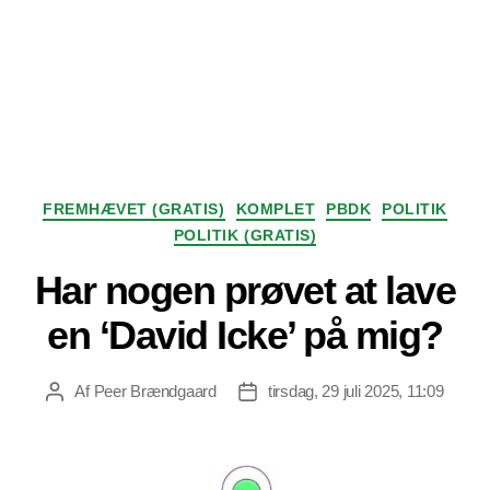
Kategorier
FREMHÆVET (GRATIS)
KOMPLET
PBDK
POLITIK
POLITIK (GRATIS)
Har nogen prøvet at lave
en ‘David Icke’ på mig?
Af
Peer Brændgaard
tirsdag, 29 juli 2025, 11:09
Indlægsforfatter
Indlægsdato