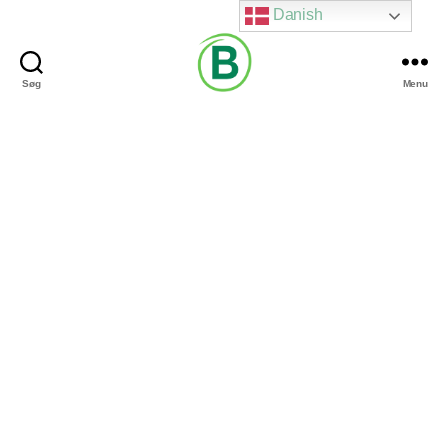
Danish
Søg
Menu
Via
Brændgaard