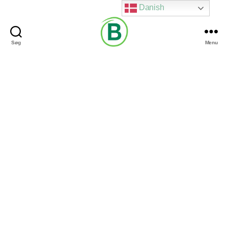
Danish
Søg
Menu
Via
Brændgaard