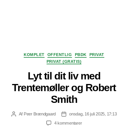
Kategorier
KOMPLET
OFFENTLIG
PBDK
PRIVAT
PRIVAT (GRATIS)
Lyt til dit liv med
Trentemøller og Robert
Smith
Af
Peer Brændgaard
onsdag, 16 juli 2025, 17:13
Indlægsforfatter
Indlægsdato
til
4 kommentarer