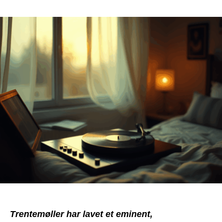
Lyt
til
dit
liv
med
Trentemøller
og
Robert
Smith
Trentemøller har lavet et eminent,