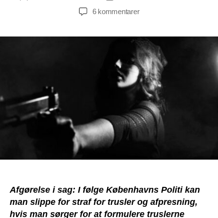
til
6 kommentarer
To
personer
slipper
for
sigtelse
for
trusler
mod
systemkritiker
pga.
“snøvl”
Afgørelse i sag: I følge Københavns Politi kan
man slippe for straf for trusler og afpresning,
hvis man sørger for at formulere truslerne