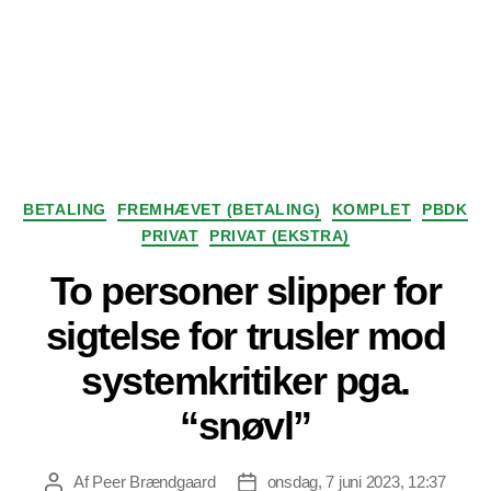
Kategorier
BETALING
FREMHÆVET (BETALING)
KOMPLET
PBDK
PRIVAT
PRIVAT (EKSTRA)
To personer slipper for
sigtelse for trusler mod
systemkritiker pga.
“snøvl”
Af
Peer Brændgaard
onsdag, 7 juni 2023, 12:37
Indlægsforfatter
Indlægsdato