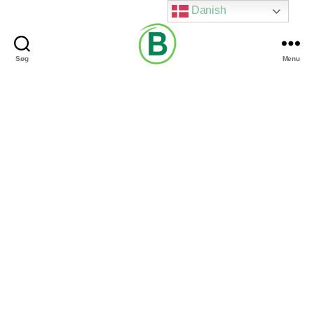
Danish
Søg
Menu
Via
Brændgaard