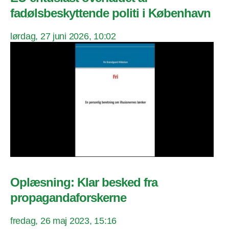
fadølsbeskyttende politi i København
lørdag, 27 juni 2026, 10:02
Oplæsning: Klar besked fra
propagandaforskerne
fredag, 26 maj 2023, 15:16