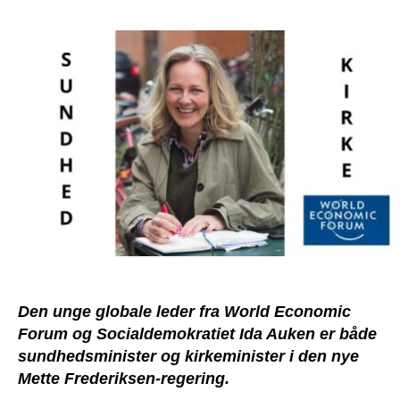
Ida
Auken
fusionerer
sundhed
og
religion
i
den
nye
regering
Den unge globale leder fra World Economic
Forum og Socialdemokratiet Ida Auken er både
sundhedsminister og kirkeminister i den nye
Mette Frederiksen-regering.