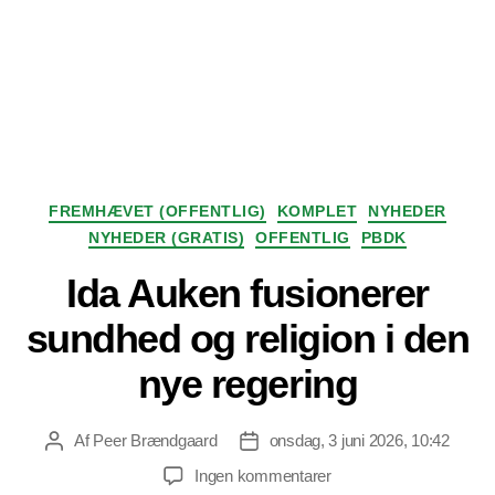
Kategorier
FREMHÆVET (OFFENTLIG)
KOMPLET
NYHEDER
NYHEDER (GRATIS)
OFFENTLIG
PBDK
Ida Auken fusionerer
sundhed og religion i den
nye regering
Af
Peer Brændgaard
onsdag, 3 juni 2026, 10:42
Indlægsforfatter
Indlægsdato
til
Ingen kommentarer