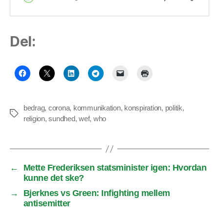
Del:
bedrag
,
corona
,
kommunikation
,
konspiration
,
politik
,
Tags
religion
,
sundhed
,
wef
,
who
←
Mette Frederiksen statsminister igen: Hvordan
kunne det ske?
→
Bjerknes vs Green: Infighting mellem
antisemitter