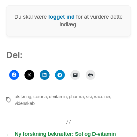
Du skal være
logget ind
for at vurdere dette
indlæg.
Del:
afsløring
,
corona
,
d-vitamin
,
pharma
,
ssi
,
vacciner
,
Tags
videnskab
←
Ny forskning bekræfter: Sol og D-vitamin