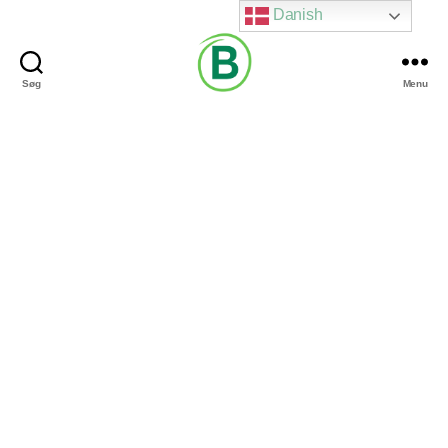
Danish
Søg
Menu
Via
Brændgaard