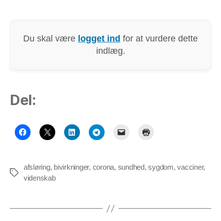
Du skal være
logget ind
for at vurdere dette
indlæg.
Del:
afsløring
,
bivirkninger
,
corona
,
sundhed
,
sygdom
,
vacciner
,
Tags
videnskab