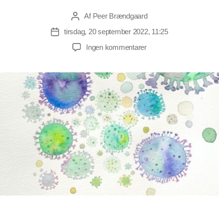
Af
Peer Brændgaard
Indlægsforfatter
tirsdag, 20 september 2022, 11:25
Indlægsdato
til
Ingen kommentarer
Ny
dokumentation
for
boomerang-
effekten
af
covid-
19-
vaccinerne:
først
beskyttelse,
så
svækkelse