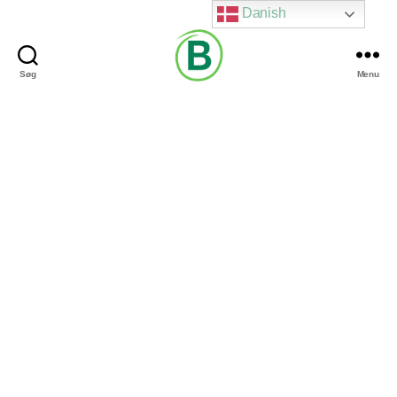
Danish
Søg
Menu
Via
Brændgaard