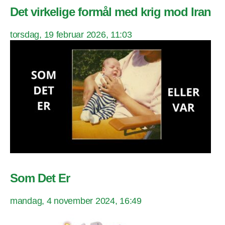
Det virkelige formål med krig mod Iran
torsdag, 19 februar 2026, 11:03
Som Det Er
mandag, 4 november 2024, 16:49