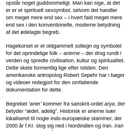
opstår noget guddommeligt. Man kan sige, at det
er er et spirituelt sexsymbol, selvom det handler
om meget mere end sex – i hvert fald meget mere
end sex i den konventionelle, moderne betydning
af det ødelagte begreb.
Hagekorset er et oldgammelt soltegn og symbolet
for det oprindelige folk –
arierne
– der drog rundt i
verden og spredte civilisation, kultur og spiritualitet.
Dette skete formentlig lige efter Istiden. Den
amerikanske antropolog Robert Sepehr har i bøger
og videoer redegjort for den omfattende
dokumentation for dette.
Begrebet ‘arier’ kommer fra sanskrit-ordet
arya
, der
betyder “ædel, adelig”. Historisk er arierne især
lokaliseret til nogle indo-europæiske stammer, der
2000 år f.Kr. slog sig ned i Nordindien og Iran.
Iran