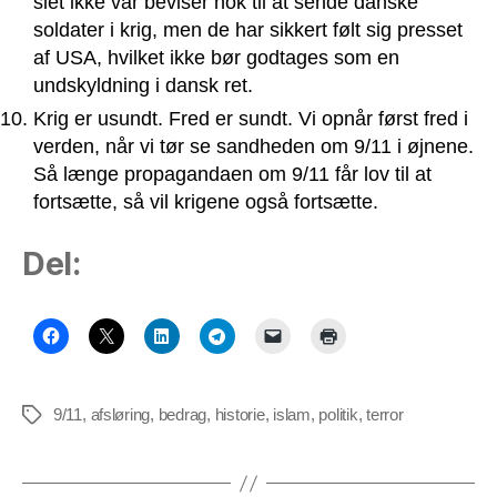
slet ikke var beviser nok til at sende danske
soldater i krig, men de har sikkert følt sig presset
af USA, hvilket ikke bør godtages som en
undskyldning i dansk ret.
Krig er usundt. Fred er sundt. Vi opnår først fred i
verden, når vi tør se sandheden om 9/11 i øjnene.
Så længe propagandaen om 9/11 får lov til at
fortsætte, så vil krigene også fortsætte.
Del:
9/11
,
afsløring
,
bedrag
,
historie
,
islam
,
politik
,
terror
Tags