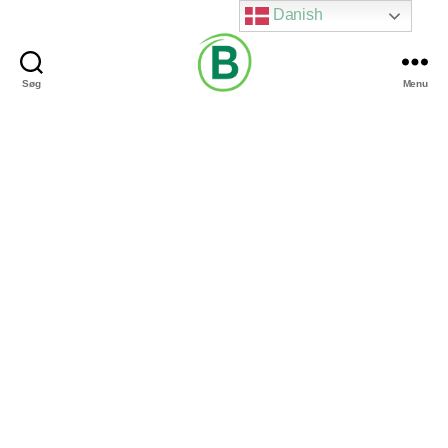
Danish
Søg
Menu
Via
Brændgaard