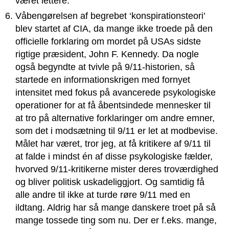
været lettere.
Våbengørelsen af begrebet ‘konspirationsteori’
blev startet af CIA, da mange ikke troede på den
officielle forklaring om mordet på USAs sidste
rigtige præsident, John F. Kennedy. Da nogle
også begyndte at tvivle på 9/11-historien, så
startede en informationskrigen med fornyet
intensitet med fokus på avancerede psykologiske
operationer for at få åbentsindede mennesker til
at tro på alternative forklaringer om andre emner,
som det i modsætning til 9/11 er let at modbevise.
Målet har været, tror jeg, at få kritikere af 9/11 til
at falde i mindst én af disse psykologiske fælder,
hvorved 9/11-kritikerne mister deres troværdighed
og bliver politisk uskadeliggjort. Og samtidig få
alle andre til ikke at turde røre 9/11 med en
ildtang. Aldrig har så mange danskere troet på så
mange tossede ting som nu. Der er f.eks. mange,