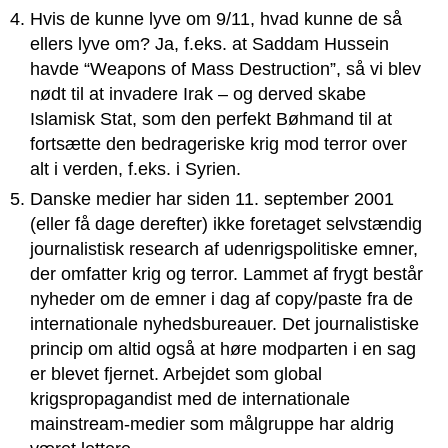
Hvis de kunne lyve om 9/11, hvad kunne de så
ellers lyve om? Ja, f.eks. at Saddam Hussein
havde “Weapons of Mass Destruction”, så vi blev
nødt til at invadere Irak – og derved skabe
Islamisk Stat, som den perfekt Bøhmand til at
fortsætte den bedrageriske krig mod terror over
alt i verden, f.eks. i Syrien.
Danske medier har siden 11. september 2001
(eller få dage derefter) ikke foretaget selvstændig
journalistisk research af udenrigspolitiske emner,
der omfatter krig og terror. Lammet af frygt består
nyheder om de emner i dag af copy/paste fra de
internationale nyhedsbureauer. Det journalistiske
princip om altid også at høre modparten i en sag
er blevet fjernet. Arbejdet som global
krigspropagandist med de internationale
mainstream-medier som målgruppe har aldrig