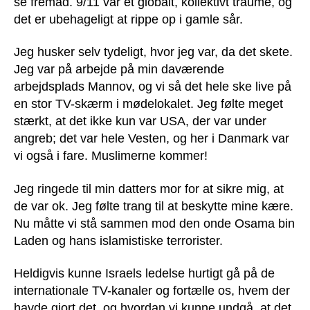
se fremad. 9/11 var et globalt, kollektivt traume, og
det er ubehageligt at rippe op i gamle sår.
Jeg husker selv tydeligt, hvor jeg var, da det skete.
Jeg var på arbejde på min daværende
arbejdsplads Mannov, og vi så det hele ske live på
en stor TV-skærm i mødelokalet. Jeg følte meget
stærkt, at det ikke kun var USA, der var under
angreb; det var hele Vesten, og her i Danmark var
vi også i fare. Muslimerne kommer!
Jeg ringede til min datters mor for at sikre mig, at
de var ok. Jeg følte trang til at beskytte mine kære.
Nu måtte vi stå sammen mod den onde Osama bin
Laden og hans islamistiske terrorister.
Heldigvis kunne Israels ledelse hurtigt gå på de
internationale TV-kanaler og fortælle os, hvem der
havde gjort det, og hvordan vi kunne undgå, at det