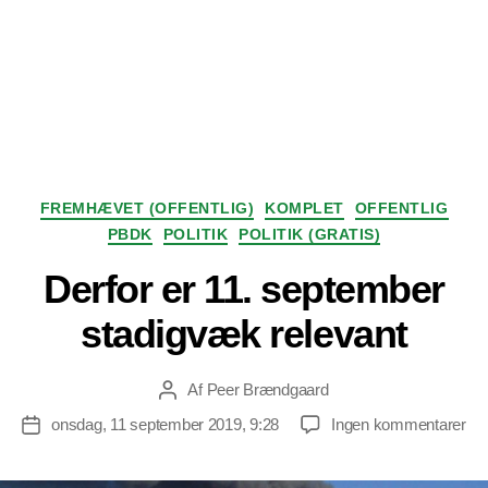
Kategorier
FREMHÆVET (OFFENTLIG)
KOMPLET
OFFENTLIG
PBDK
POLITIK
POLITIK (GRATIS)
Derfor er 11. september
stadigvæk relevant
Af
Peer Brændgaard
Indlægsforfatter
til
onsdag, 11 september 2019, 9:28
Ingen kommentarer
Indlægsdato
Der
er