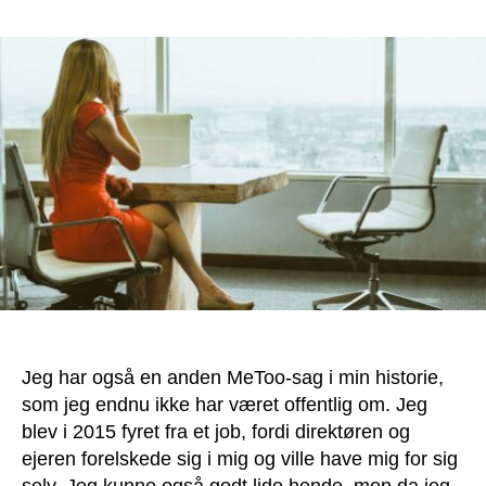
Min
anden
MeToo
sag:
Da
jeg
blev
fyret
af
en
forels
direkt
kvind
Jeg har også en anden MeToo-sag i min historie,
som jeg endnu ikke har været offentlig om. Jeg
blev i 2015 fyret fra et job, fordi direktøren og
ejeren forelskede sig i mig og ville have mig for sig
selv. Jeg kunne også godt lide hende, men da jeg