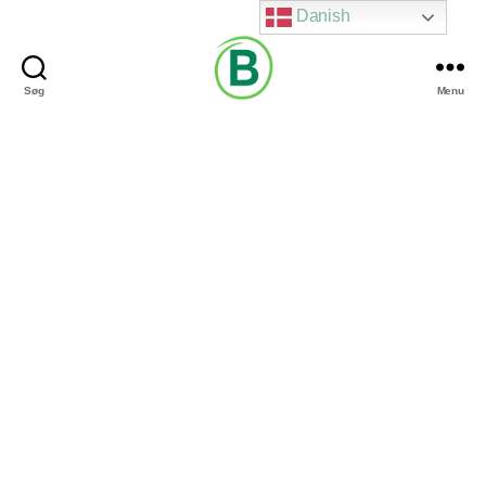
Danish
Søg
Menu
Via
Brændgaard