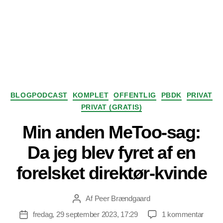
Kategorier
BLOGPODCAST
KOMPLET
OFFENTLIG
PBDK
PRIVAT
PRIVAT (GRATIS)
Min anden MeToo-sag:
Da jeg blev fyret af en
forelsket direktør-kvinde
Af
Peer Brændgaard
Indlægsforfatter
til
fredag, 29 september 2023, 17:29
1 kommentar
Indlægsdato