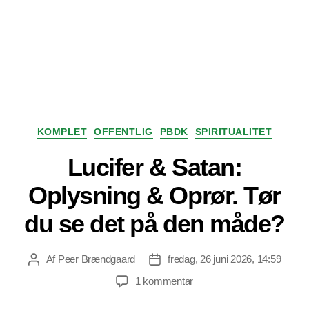
Kategorier
KOMPLET
OFFENTLIG
PBDK
SPIRITUALITET
Lucifer & Satan:
Oplysning & Oprør. Tør
du se det på den måde?
Af
Peer Brændgaard
fredag, 26 juni 2026, 14:59
Indlægsforfatter
Indlægsdato
til
1 kommentar
Lucifer