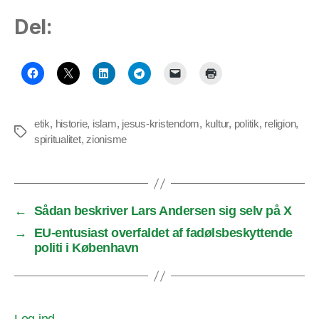
Del:
etik
,
historie
,
islam
,
jesus-kristendom
,
kultur
,
politik
,
religion
,
Tags
spiritualitet
,
zionisme
←
Sådan beskriver Lars Andersen sig selv på X
→
EU-entusiast overfaldet af fadølsbeskyttende
politi i København