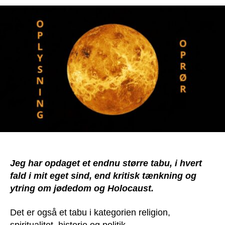
&
Satan:
Oplysning
&
Oprør.
Tør
du
se
det
på
den
måde?
Jeg har opdaget et endnu større tabu, i hvert
fald i mit eget sind, end kritisk tænkning og
ytring om jødedom og Holocaust.
Det er også et tabu i kategorien religion,
spiritualitet, historie og politik.