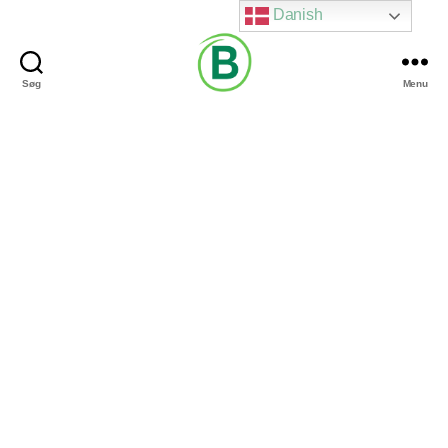
Danish
Søg
Menu
Via
Brændgaard