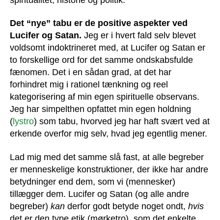
Det “nye” tabu er de positive aspekter ved
Lucifer og Satan.
Jeg er i hvert fald selv blevet
voldsomt indoktrineret med, at Lucifer og Satan er
to forskellige ord for det samme ondskabsfulde
fænomen. Det i en sådan grad, at det har
forhindret mig i rationel tænkning og reel
kategorisering af min egen spirituelle observans.
Jeg har simpelthen opfattet min egen holdning
(
lystro
) som tabu, hvorved jeg har haft svært ved at
erkende overfor mig selv, hvad jeg egentlig mener.
Lad mig med det samme slå fast, at alle begreber
er menneskelige konstruktioner, der ikke har andre
betydninger end dem, som vi (mennesker)
tillægger dem. Lucifer og Satan (og alle andre
begreber)
kan
derfor godt betyde noget ondt,
hvis
det er den type etik (mørketro), som det enkelte