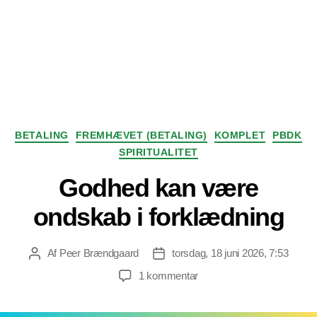
Kategorier
BETALING
FREMHÆVET (BETALING)
KOMPLET
PBDK
SPIRITUALITET
Godhed kan være
ondskab i forklædning
Af
Peer Brændgaard
torsdag, 18 juni 2026, 7:53
Indlægsforfatter
Indlægsdato
til
1 kommentar
Godhed
kan