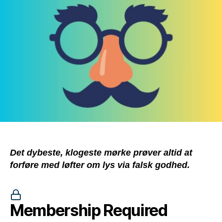
være
ondskab
i
forklædning
Det dybeste, klogeste mørke prøver altid at
forføre med løfter om lys via falsk godhed.
Membership Required