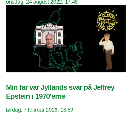
onsdag, 24 august 2022, 17:48
Min far var Jyllands svar på Jeffrey
Epstein i 1970’erne
lørdag, 7 februar 2026, 13:59