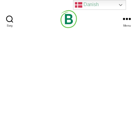
Danish
Søg
Menu
Via
Brændgaard