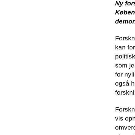
Ny for
Københ
demons
Forskn
kan for
politi
som jeg
for ny
også ha
forskn
Forskn
vis op
omverd