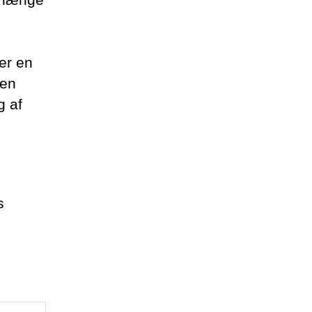
er en
hen
g af
s