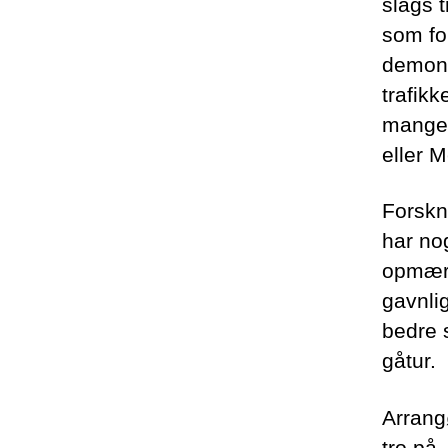
slags t
som fo
demonst
trafik
mange 
eller 
Forskn
har no
opmærk
gavnlig
bedre 
gåtur.
Arrang
tro på