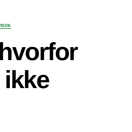
PBDK
 hvorfor
 ikke