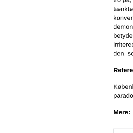
tænkte
konven
demons
betydel
irrite
den, s
Refere
Københ
parado
Mere: