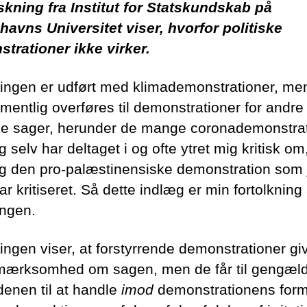
skning fra Institut for Statskundskab på
avns Universitet viser, hvorfor politiske
trationer ikke virker.
ingen er udført med klimademonstrationer, me
mentlig overføres til demonstrationer for andre
ske sager, herunder de mange coronademonstra
 selv har deltaget i og ofte ytret mig kritisk o
lig den pro-palæstinensiske demonstration som 
r kritiseret. Så dette indlæg er min fortolkning 
ingen.
ingen viser, at forstyrrende demonstrationer gi
mærksomhed om sagen, men de får til gengæl
enen til at handle
imod
demonstrationens formå