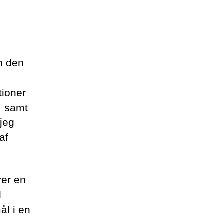
n den
tioner
m, samt
jeg
af
ver en
d
l i en