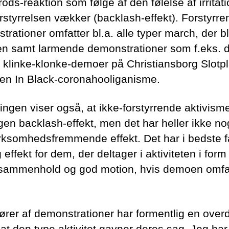
rods-reaktion som følge af den følelse af irritati
rstyrrelsen vækker (backlash-effekt). Forstyrre
rationer omfatter bl.a. alle typer march, der b
ken samt larmende demonstrationer som f.eks. 
klinke-klonke-demoer på Christiansborg Slotp
Men In Black-coronahooliganisme.
ingen viser også, at ikke-forstyrrende aktivis
gen backlash-effekt, men det har heller ikke n
somhedsfremmende effekt. Det har i bedste f
 effekt for dem, der deltager i aktiviteten i form
sammenhold og god motion, hvis demoen omfa
ører af demonstrationer har formentlig en over
, at den type aktivitet gavner deres sag. Jeg ha