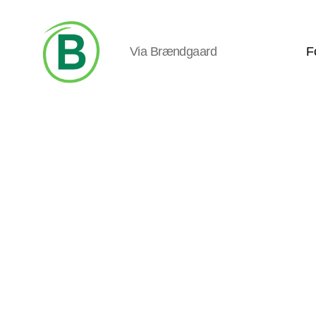
Via Brændgaard
F
Via
Brændgaard