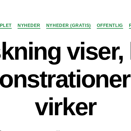
Kategorier
PLET
NYHEDER
NYHEDER (GRATIS)
OFFENTLIG
kning viser,
nstrationer
virker