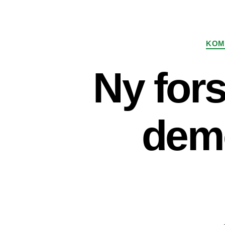
KOM
Ny fors
demo