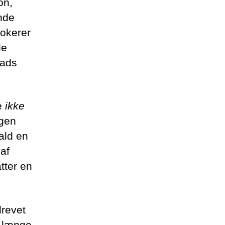
on,
nde
lokerer
de
lads
me
ikke
ogen
ald en
 af
tter en
drevet
r længe