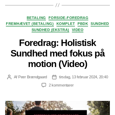
Kategorier
BETALING
FORSIDE-FOREDRAG
FREMHÆVET (BETALING)
KOMPLET
PBDK
SUNDHED
SUNDHED (EKSTRA)
VIDEO
Foredrag: Holistisk
Sundhed med fokus på
motion (Video)
Af
Peer Brændgaard
tirsdag, 13 februar 2024, 20:40
Indlægsforfatter
Indlægsdato
til
2 kommentarer
Foredrag:
Holistisk
Sundhed
med
fokus