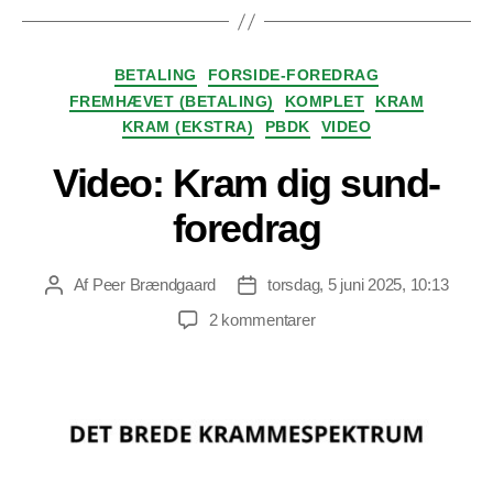
Kategorier
BETALING
FORSIDE-FOREDRAG
FREMHÆVET (BETALING)
KOMPLET
KRAM
KRAM (EKSTRA)
PBDK
VIDEO
Video: Kram dig sund-
foredrag
Af
Peer Brændgaard
torsdag, 5 juni 2025, 10:13
Indlægsforfatter
Indlægsdato
til
2 kommentarer
Video:
Kram
dig
sund-
foredrag