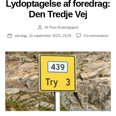
Lydoptagelse af foredrag:
Den Tredje Vej
Af
Peer Brændgaard
Indlægsforfatter
til
søndag, 10 september 2023, 15:09
6 kommentarer
Indlægsdato
Lydo
af
fore
Den
Tred
Vej