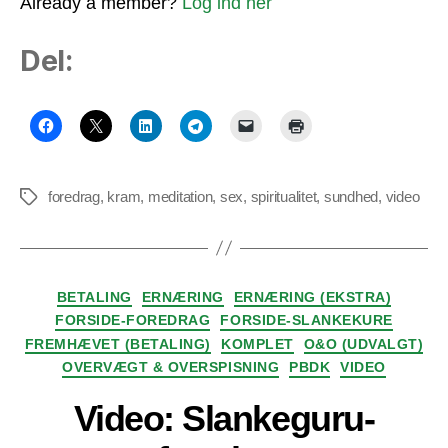
Already a member?
Log ind her
Del:
foredrag
,
kram
,
meditation
,
sex
,
spiritualitet
,
sundhed
,
video
Tags
Kategorier
BETALING
ERNÆRING
ERNÆRING (EKSTRA)
FORSIDE-FOREDRAG
FORSIDE-SLANKEKURE
FREMHÆVET (BETALING)
KOMPLET
O&O (UDVALGT)
OVERVÆGT & OVERSPISNING
PBDK
VIDEO
Video: Slankeguru-