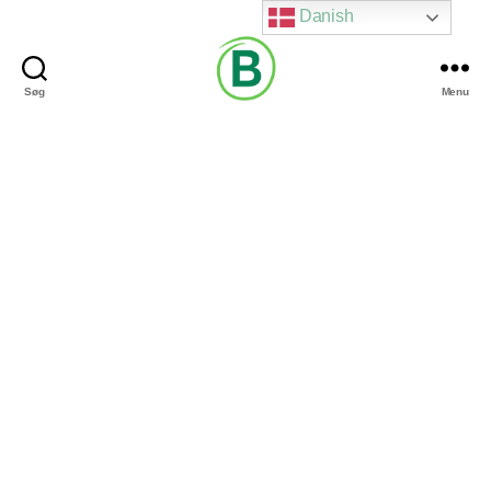
Danish
Søg
Menu
Via
Brændgaard