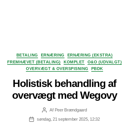
Kategorier
BETALING
ERNÆRING
ERNÆRING (EKSTRA)
FREMHÆVET (BETALING)
KOMPLET
O&O (UDVALGT)
OVERVÆGT & OVERSPISNING
PBDK
Holistisk behandling af
overvægt med Wegovy
Af
Peer Brændgaard
Indlægsforfatter
søndag, 21 september 2025, 12:32
Indlægsdato