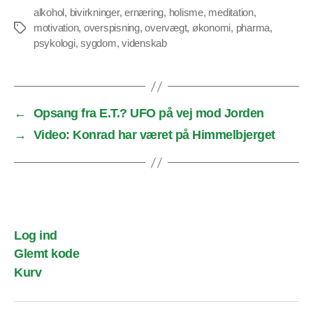
alkohol
,
bivirkninger
,
ernæring
,
holisme
,
meditation
,
motivation
,
overspisning
,
overvægt
,
økonomi
,
pharma
,
Tags
psykologi
,
sygdom
,
videnskab
←
Opsang fra E.T.? UFO på vej mod Jorden
→
Video: Konrad har været på Himmelbjerget
Log ind
Glemt kode
Kurv