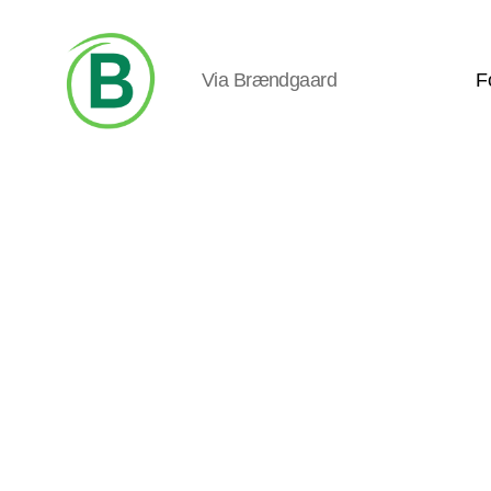
Via Brændgaard
F
Via
Brændgaard