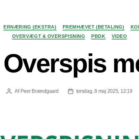
Kategorier
ERNÆRING (EKSTRA)
FREMHÆVET (BETALING)
KO
OVERVÆGT & OVERSPISNING
PBDK
VIDEO
 Overspis me
Af
Peer Brændgaard
torsdag, 8 maj 2025, 12:19
Indlægsforfatter
Indlægsdato