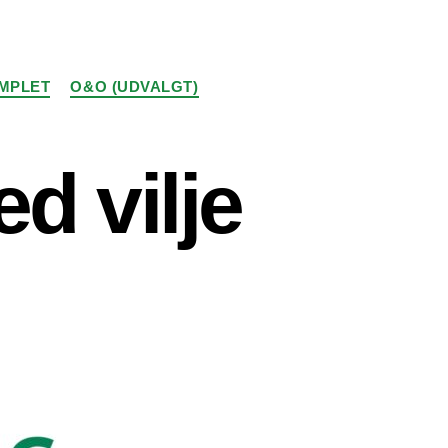
MPLET
O&O (UDVALGT)
d vilje