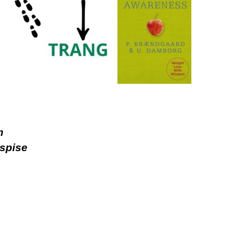
m
rspise