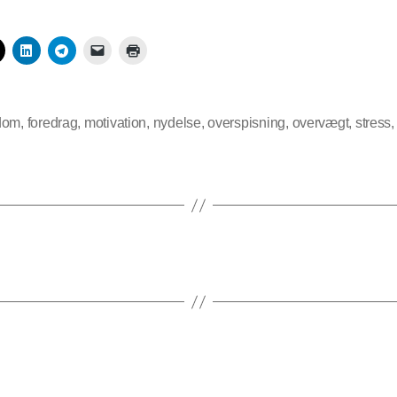
dom
,
foredrag
,
motivation
,
nydelse
,
overspisning
,
overvægt
,
stress