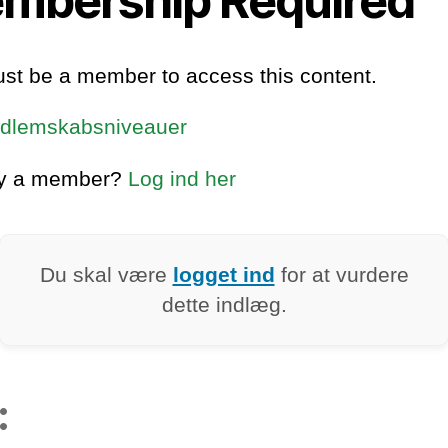
mbership Required
st be a member to access this content.
dlemskabsniveauer
dy a member?
Log ind her
Du skal være
logget ind
for at vurdere
dette indlæg.
: