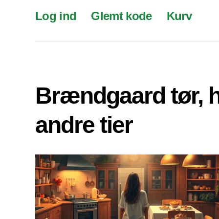
Log ind
Glemt kode
Kurv
Brændgaard tør, 
andre tier