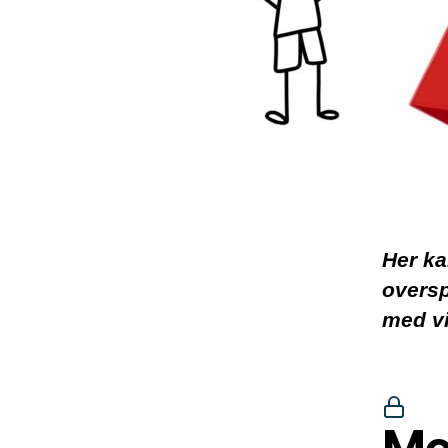
Her ka
oversp
med vi