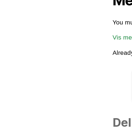
Me
You mu
Vis me
Alrea
Del