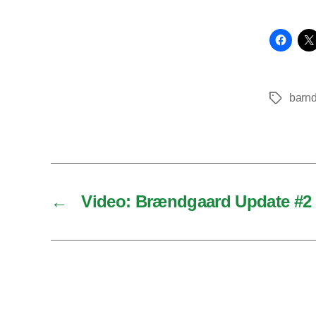
barn
Tags
←
Video: Brændgaard Update #2