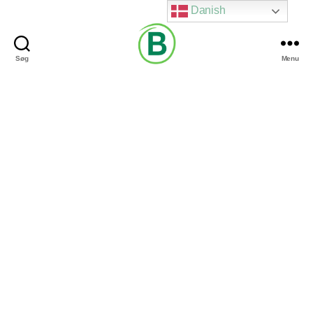
Danish
Søg
Menu
Via
Brændgaard