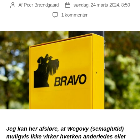
Af
Peer Brændgaard
søndag, 24 marts 2024, 8:50
Indlægsforfatter
Indlægsdato
til
1 kommentar
Afsløring:
Novo’s
Wegovy
(semaglutid)
har
ingen
direkte
slankevirkning
Jeg kan her afsløre, at Wegovy (semaglutid)
muligvis ikke virker hverken anderledes eller