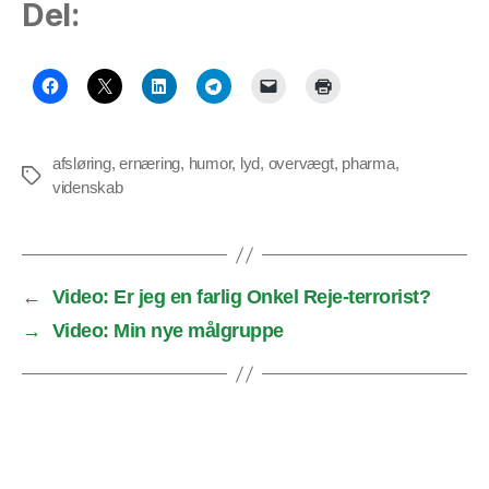
Del:
afsløring
,
ernæring
,
humor
,
lyd
,
overvægt
,
pharma
,
Tags
videnskab
←
Video: Er jeg en farlig Onkel Reje-terrorist?
→
Video: Min nye målgruppe