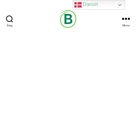
Danish
Søg
Menu
Via
Brændgaard