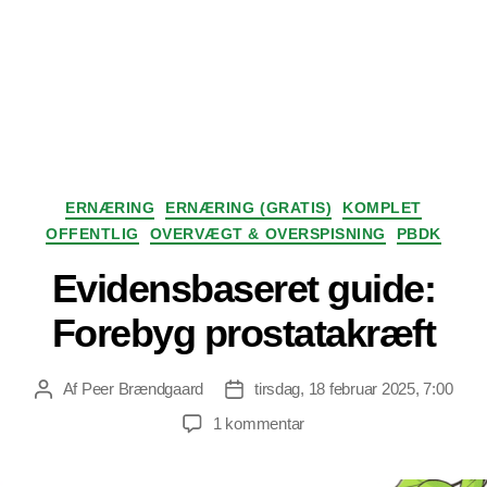
Kategorier
ERNÆRING
ERNÆRING (GRATIS)
KOMPLET
OFFENTLIG
OVERVÆGT & OVERSPISNING
PBDK
Evidensbaseret guide:
Forebyg prostatakræft
Af
Peer Brændgaard
tirsdag, 18 februar 2025, 7:00
Indlægsforfatter
Indlægsdato
til
1 kommentar
Evidensbaseret
guide: