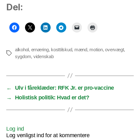
Del:
alkohol
,
ernæring
,
kosttilskud
,
mænd
,
motion
,
overvægt
,
Tags
sygdom
,
videnskab
←
Ulv i fåreklæder: RFK Jr. er pro-vaccine
→
Holistisk politik: Hvad er det?
Log ind
Log venligst ind for at kommentere