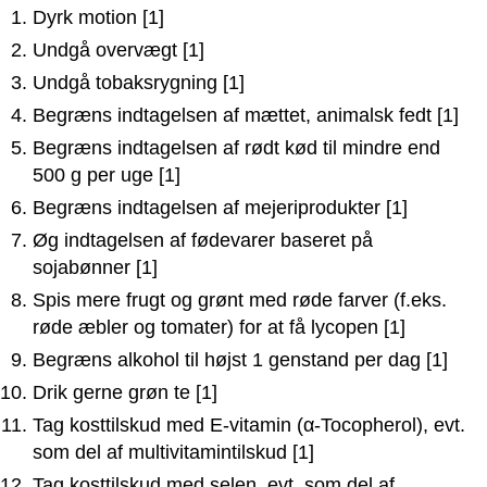
Dyrk motion [1]
Undgå overvægt [1]
Undgå tobaksrygning [1]
Begræns indtagelsen af mættet, animalsk fedt [1]
Begræns indtagelsen af rødt kød til mindre end
500 g per uge [1]
Begræns indtagelsen af mejeriprodukter [1]
Øg indtagelsen af fødevarer baseret på
sojabønner [1]
Spis mere frugt og grønt med røde farver (f.eks.
røde æbler og tomater) for at få lycopen [1]
Begræns alkohol til højst 1 genstand per dag [1]
Drik gerne grøn te [1]
Tag kosttilskud med E-vitamin (α-Tocopherol), evt.
som del af multivitamintilskud [1]
Tag kosttilskud med selen, evt. som del af