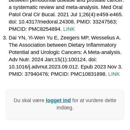
a systematic review and meta-analysis. Med Oral
Patol Oral Cir Bucal. 2021 Jul 1;26(4):e459-e465.
doi: 10.4317/medoral.24308. PMID: 33247563;
PMCID: PMC8254894.
LINK
Dai YN, Yi-Wen Yu E, Zeegers MP, Wesselius A.
The Association between Dietary Inflammatory
Potential and Urologic Cancers: A Meta-analysis.
Adv Nutr. 2024 Jan;15(1):100124. doi:
10.1016/j.advnut.2023.09.012. Epub 2023 Nov 3.
PMID: 37940476; PMCID: PMC10831898.
LINK
Du skal være
logget ind
for at vurdere dette
indlæg.