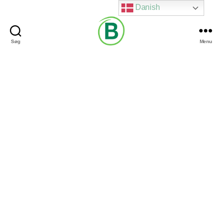
Danish
Søg
Menu
Via
Brændgaard