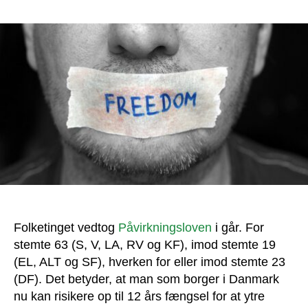
Påvirkningsloven
er
vedtaget:
12
års
fængsel
for
en
ytring
Folketinget vedtog
Påvirkningsloven
i går. For
stemte 63 (S, V, LA, RV og KF), imod stemte 19
(EL, ALT og SF), hverken for eller imod stemte 23
(DF). Det betyder, at man som borger i Danmark
nu kan risikere op til 12 års fængsel for at ytre