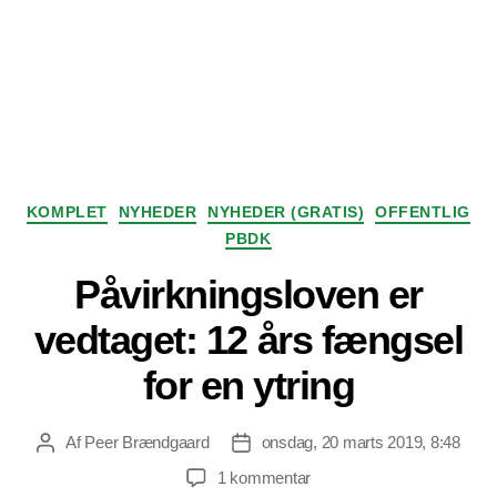
Kategorier
KOMPLET
NYHEDER
NYHEDER (GRATIS)
OFFENTLIG
PBDK
Påvirkningsloven er
vedtaget: 12 års fængsel
for en ytring
Af
Peer Brændgaard
onsdag, 20 marts 2019, 8:48
Indlægsforfatter
Indlægsdato
til
1 kommentar