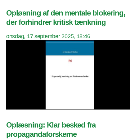
Opløsning af den mentale blokering,
der forhindrer kritisk tænkning
onsdag, 17 september 2025, 18:46
Oplæsning: Klar besked fra
propagandaforskerne