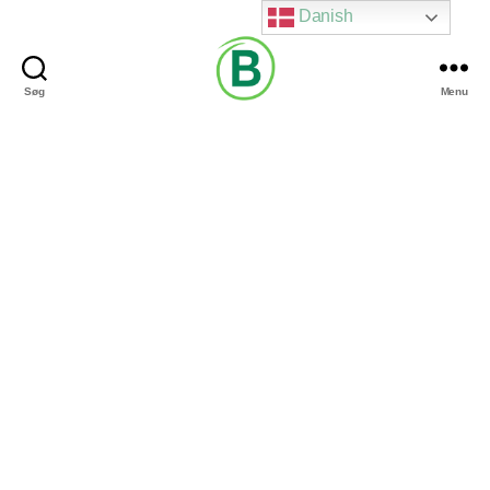
Danish
Søg
Menu
Via
Brændgaard