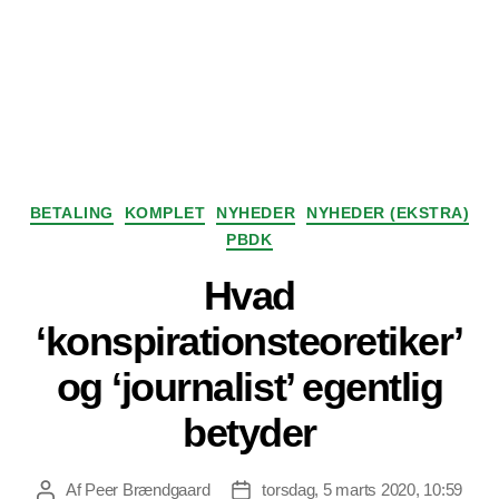
Kategorier
BETALING
KOMPLET
NYHEDER
NYHEDER (EKSTRA)
PBDK
Hvad
‘konspirationsteoretiker’
og ‘journalist’ egentlig
betyder
Af
Peer Brændgaard
torsdag, 5 marts 2020, 10:59
Indlægsforfatter
Indlægsdato