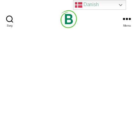
Danish
Søg
Menu
Via
Brændgaard