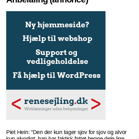
Piet Hein: ”Den der kun tager sjov for sjov og alvor
kun alvorligt, han har faktisk fattet begge dele lige