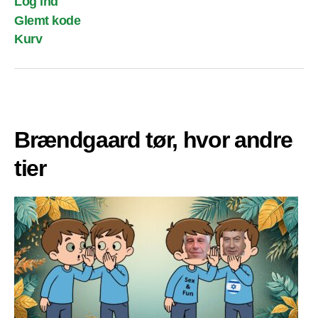
Log ind
Glemt kode
Kurv
Brændgaard tør, hvor andre
tier