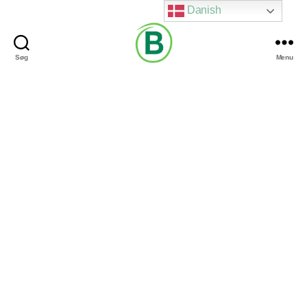
Danish
Søg
Menu
Via
Brændgaard