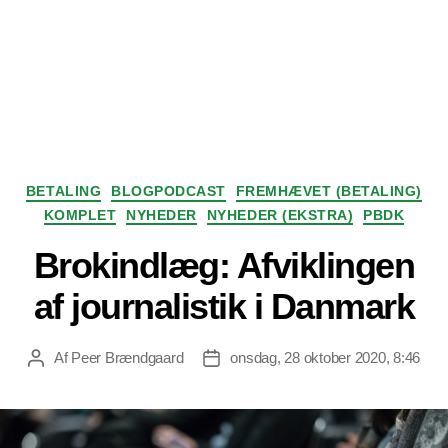
Kategorier
BETALING
BLOGPODCAST
FREMHÆVET (BETALING)
KOMPLET
NYHEDER
NYHEDER (EKSTRA)
PBDK
Brokindlæg: Afviklingen
af journalistik i Danmark
Af
Peer Brændgaard
onsdag, 28 oktober 2020, 8:46
Indlægsforfatter
Indlægsdato