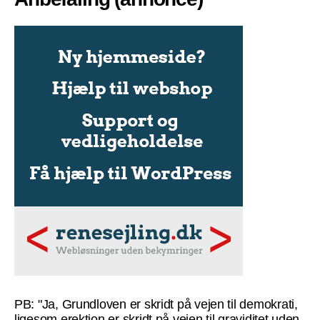
PB: "Ja, Grundloven er skridt på vejen til demokrati,
ligesom erektion er skridt på vejen til graviditet uden