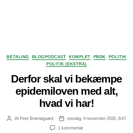
Kategorier
BETALING
BLOGPODCAST
KOMPLET
PBDK
POLITIK
POLITIK (EKSTRA)
Derfor skal vi bekæmpe
epidemiloven med alt,
hvad vi har!
Af
Peer Brændgaard
onsdag, 4 november 2020, 8:47
Indlægsforfatter
Indlægsdato
til
1 kommentar