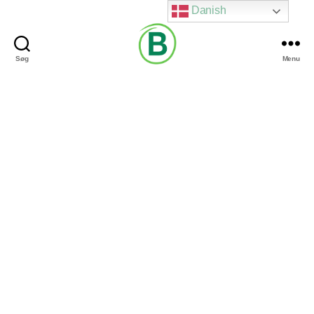
Danish
Søg
Menu
Via
Brændgaard