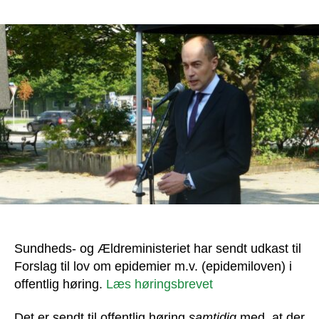
Derfor
skal
vi
bekæmpe
epidemiloven
med
alt,
hvad
vi
har!
Sundheds- og Ældreministeriet har sendt udkast til
Forslag til lov om epidemier m.v. (epidemiloven) i
offentlig høring.
Læs høringsbrevet
Det er sendt til offentlig høring
samtidig
med, at der