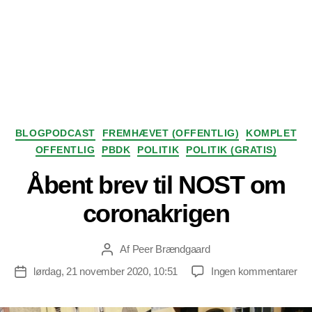
Kategorier
BLOGPODCAST
FREMHÆVET (OFFENTLIG)
KOMPLET
OFFENTLIG
PBDK
POLITIK
POLITIK (GRATIS)
Åbent brev til NOST om
coronakrigen
Af
Peer Brændgaard
Indlægsforfatter
til
lørdag, 21 november 2020, 10:51
Ingen kommentarer
Indlægsdato
Åbe
bre