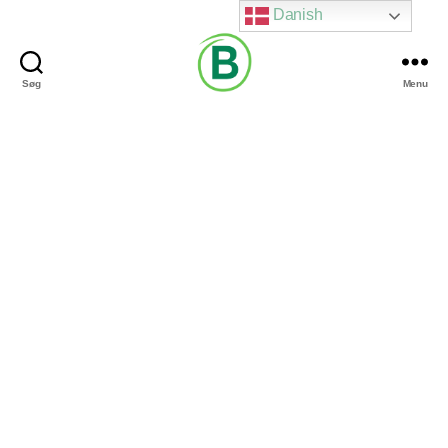
Danish
Søg
Menu
Via
Brændgaard