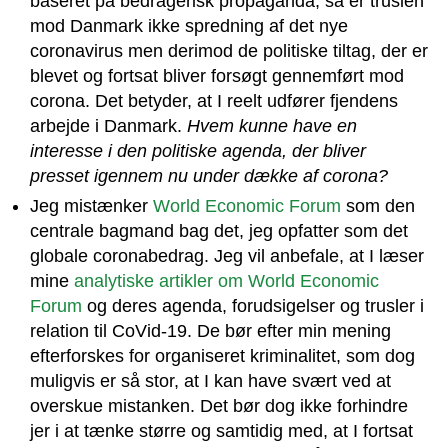
baseret på bedragerisk propaganda, så er truslen
mod Danmark ikke spredning af det nye
coronavirus men derimod de politiske tiltag, der er
blevet og fortsat bliver forsøgt gennemført mod
corona. Det betyder, at I reelt udfører fjendens
arbejde i Danmark.
Hvem kunne have en
interesse i den politiske agenda, der bliver
presset igennem nu under dække af corona?
Jeg mistænker
World Economic Forum
som den
centrale bagmand bag det, jeg opfatter som det
globale coronabedrag. Jeg vil anbefale, at I læser
mine
analytiske artikler om World Economic
Forum
og deres agenda, forudsigelser og trusler i
relation til CoVid-19. De bør efter min mening
efterforskes for organiseret kriminalitet, som dog
muligvis er så stor, at I kan have svært ved at
overskue mistanken. Det bør dog ikke forhindre
jer i at tænke større og samtidig med, at I fortsat