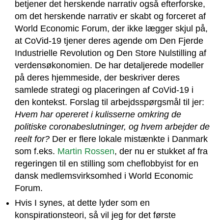
betjener det herskende narrativ også efterforske,
om det herskende narrativ er skabt og forceret af
World Economic Forum, der ikke lægger skjul på,
at CoVid-19 tjener deres agende om Den Fjerde
Industrielle Revolution og Den Store Nulstilling af
verdensøkonomien. De har detaljerede modeller
på deres hjemmeside, der beskriver deres
samlede strategi og placeringen af CoVid-19 i
den kontekst. Forslag til arbejdsspørgsmål til jer:
Hvem har opereret i kulisserne omkring de
politiske coronabeslutninger, og hvem arbejder de
reelt for?
Der er flere lokale mistænkte i Danmark
som f.eks.
Martin Rossen
, der nu er stukket af fra
regeringen til en stilling som cheflobbyist for en
dansk medlemsvirksomhed i World Economic
Forum.
Hvis I synes, at dette lyder som en
konspirationsteori, så vil jeg for det første