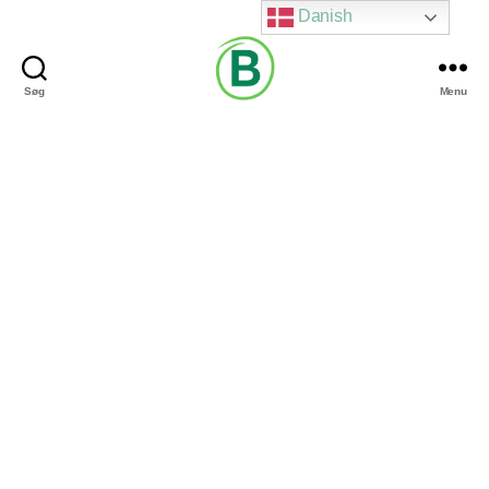
Danish
Søg
Menu
Via
Brændgaard