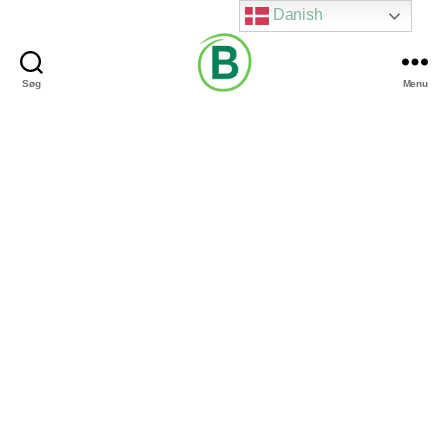
Danish
Søg
Menu
Via
Brændgaard