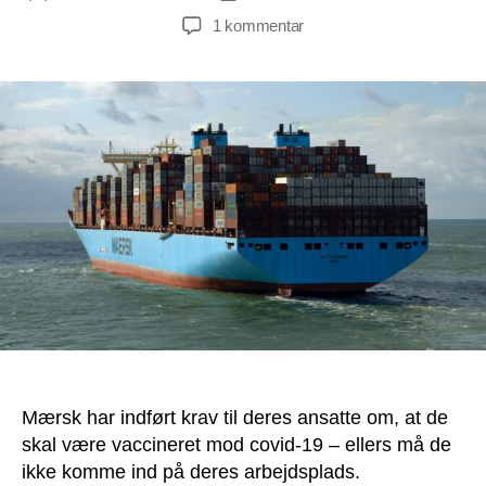
til
1 kommentar
Mærsk
går
nu
forrest
i
krigen
mod
folkesundheden
i
Danmark
Mærsk har indført krav til deres ansatte om, at de
skal være vaccineret mod covid-19 – ellers må de
ikke komme ind på deres arbejdsplads.