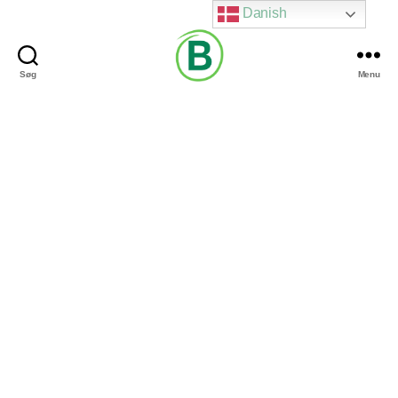
Danish
Søg
Menu
Via
Brændgaard