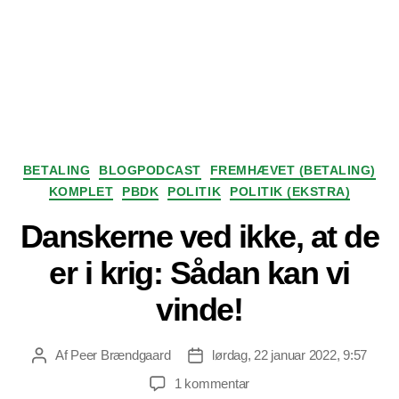
Kategorier
BETALING
BLOGPODCAST
FREMHÆVET (BETALING)
KOMPLET
PBDK
POLITIK
POLITIK (EKSTRA)
Danskerne ved ikke, at de
er i krig: Sådan kan vi
vinde!
Af
Peer Brændgaard
lørdag, 22 januar 2022, 9:57
Indlægsforfatter
Indlægsdato
til
1 kommentar