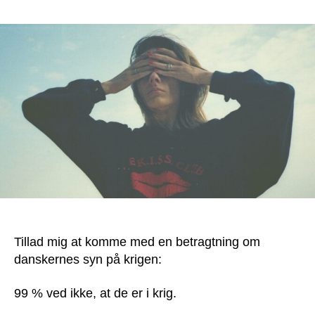
Danskerne
ved
ikke,
at
de
er
i
krig:
Sådan
kan
vi
vinde!
Tillad mig at komme med en betragtning om
danskernes syn på krigen:
99 % ved ikke, at de er i krig.