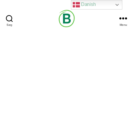
Danish
Søg
Menu
Via
Brændgaard