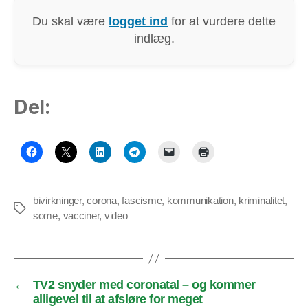
Du skal være
logget ind
for at vurdere dette
indlæg.
Del:
bivirkninger
,
corona
,
fascisme
,
kommunikation
,
kriminalitet
,
Tags
some
,
vacciner
,
video
←
TV2 snyder med coronatal – og kommer
alligevel til at afsløre for meget