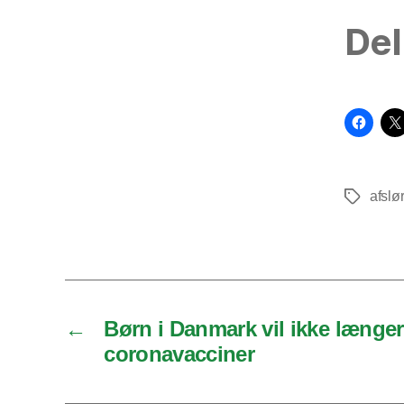
Del
afslø
Tags
←
Børn i Danmark vil ikke længer
coronavacciner