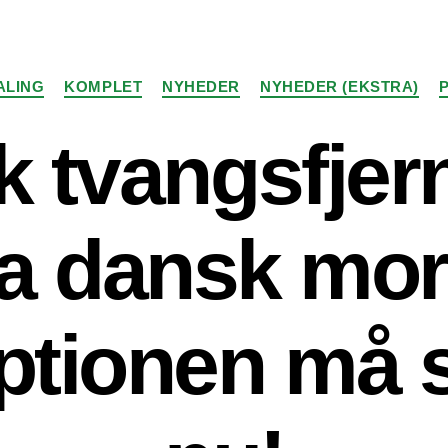
Kategorier
ALING
KOMPLET
NYHEDER
NYHEDER (EKSTRA)
ik tvangsfjer
ra dansk mor
ptionen må 