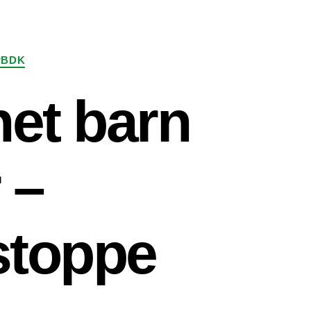
PBDK
net barn
 –
stoppe