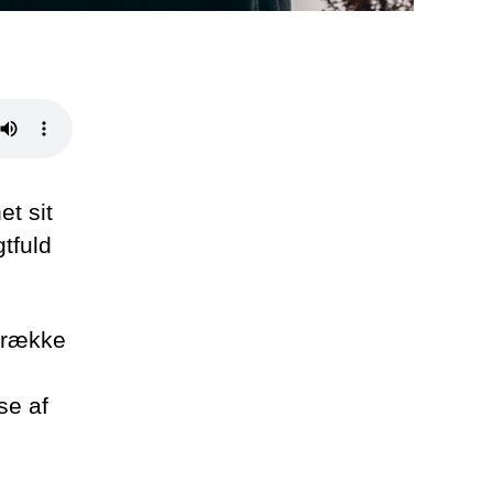
et sit
tfuld
n række
se af