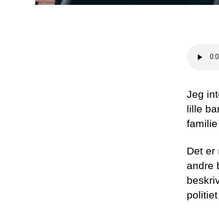
Jeg int
lille 
famili
Det er 
andre 
beskri
politi