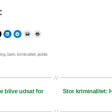
:
ring
,
børn
,
kriminalitet
,
politik
e blive udsat for
Stor kriminalitet: