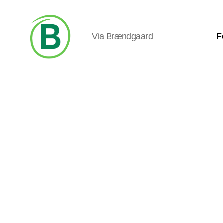
Via Brændgaard
F
Via
Brændgaard