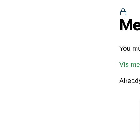
Me
You mu
Vis me
Alrea