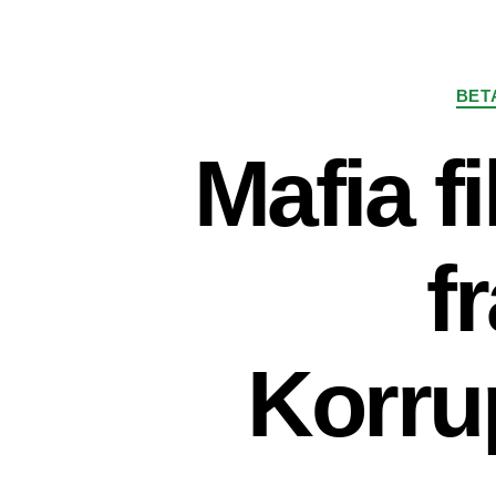
BET
Mafia f
f
Korru