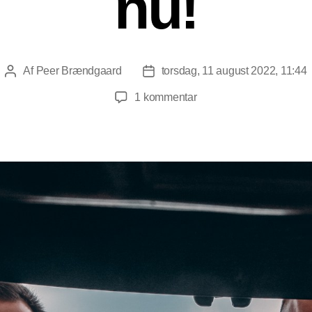
nu!
Af
Peer Brændgaard
torsdag, 11 august 2022, 11:44
Indlægsforfatter
Indlægsdato
til
1 kommentar
Mafia
fik
tvangsfjernet
barn
fra
dansk
mor
–
Korruptionen
må
stoppe
nu!