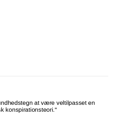
sundhedstegn at være veltilpasset en
 konspirationsteori."