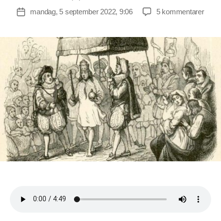
til
mandag, 5 september 2022, 9:06
5 kommentarer
Indlægsdato
Kejse
havd
ikke
noget
tøj
på
–
og
vacc
har
ikke
noge
doku
“på”!