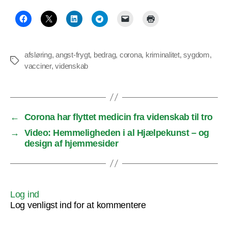
afsløring
,
angst-frygt
,
bedrag
,
corona
,
kriminalitet
,
sygdom
,
Tags
vacciner
,
videnskab
←
Corona har flyttet medicin fra videnskab til tro
→
Video: Hemmeligheden i al Hjælpekunst – og
design af hjemmesider
Log ind
Log venligst ind for at kommentere