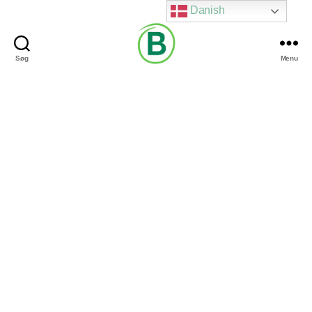
Danish
Søg
Menu
Via
Brændgaard