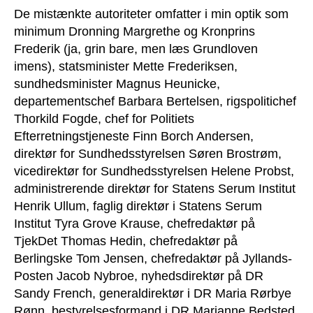
De mistænkte autoriteter omfatter i min optik som
minimum Dronning Margrethe og Kronprins
Frederik (ja, grin bare, men læs Grundloven
imens), statsminister Mette Frederiksen,
sundhedsminister Magnus Heunicke,
departementschef Barbara Bertelsen, rigspolitichef
Thorkild Fogde, chef for Politiets
Efterretningstjeneste Finn Borch Andersen,
direktør for Sundhedsstyrelsen Søren Brostrøm,
vicedirektør for Sundhedsstyrelsen Helene Probst,
administrerende direktør for Statens Serum Institut
Henrik Ullum, faglig direktør i Statens Serum
Institut Tyra Grove Krause, chefredaktør på
TjekDet Thomas Hedin, chefredaktør på
Berlingske Tom Jensen, chefredaktør på Jyllands-
Posten Jacob Nybroe, nyhedsdirektør på DR
Sandy French, generaldirektør i DR Maria Rørbye
Rønn, bestyrelsesformand i DR Marianne Bedsted