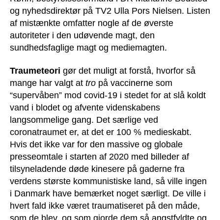
og nyhedsdirektør på TV2 Ulla Pors Nielsen. Listen
af mistænkte omfatter nogle af de øverste
autoriteter i den udøvende magt, den
sundhedsfaglige magt og mediemagten.
Traumeteori
gør det muligt at forstå, hvorfor så
mange har valgt at
tro
på vaccinerne som
“supervåben” mod covid-19 i stedet for at slå koldt
vand i blodet og afvente videnskabens
langsommelige gang. Det særlige ved
coronatraumet er, at det er 100 % medieskabt.
Hvis det ikke var for den massive og globale
presseomtale i starten af 2020 med billeder af
tilsyneladende døde kinesere på gaderne fra
verdens største kommunistiske land, så ville ingen
i Danmark have bemærket noget særligt. De ville i
hvert fald ikke været traumatiseret på den måde,
som de blev, og som gjorde dem så angstfyldte og