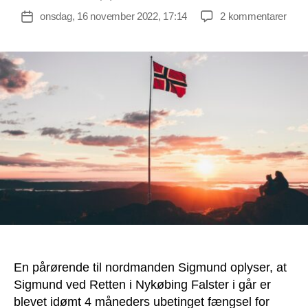
til
onsdag, 16 november 2022, 17:14
2 kommentarer
Indlægsdato
Nors
Sig
fik
4
måne
fæng
og
6
års
udvi
fra
Dan
En pårørende til nordmanden Sigmund oplyser, at
Sigmund ved Retten i Nykøbing Falster i går er
blevet idømt 4 måneders ubetinget fængsel for