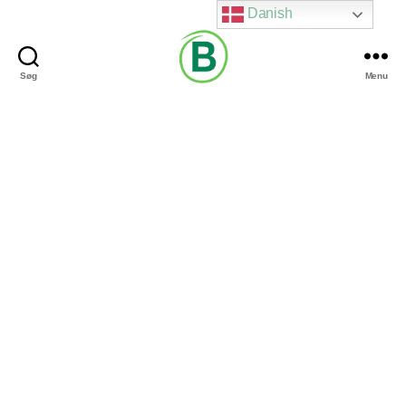
Danish
Søg
Menu
Via
Brændgaard