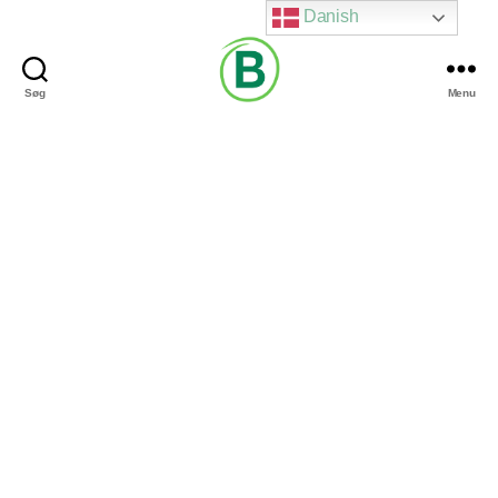
Danish
Søg
Menu
Via
Brændgaard