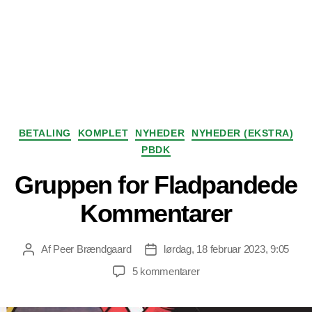
Kategorier
BETALING
KOMPLET
NYHEDER
NYHEDER (EKSTRA)
PBDK
Gruppen for Fladpandede
Kommentarer
Af
Peer Brændgaard
lørdag, 18 februar 2023, 9:05
Indlægsforfatter
Indlægsdato
til
5 kommentarer
Gruppen
for