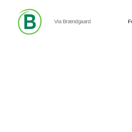
Via Brændgaard
F
Via
Brændgaard