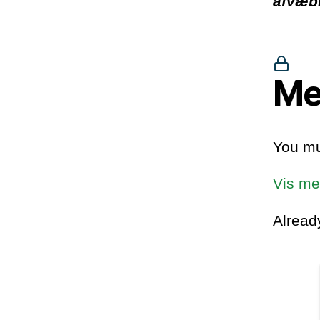
afvæbn
Me
You mu
Vis me
Alrea