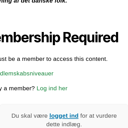
ing af det danske folk.
mbership Required
st be a member to access this content.
dlemskabsniveauer
dy a member?
Log ind her
Du skal være
logget ind
for at vurdere
dette indlæg.