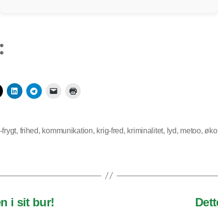
:
-frygt
,
frihed
,
kommunikation
,
krig-fred
,
kriminalitet
,
lyd
,
metoo
,
øko
n i sit bur!
Dett