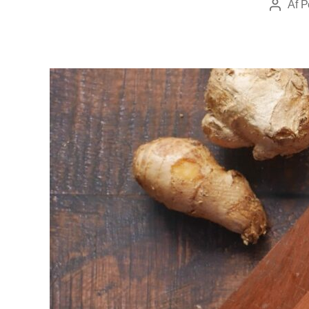
Af
P
Indlægs