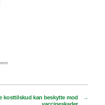
nomi
e kosttilskud kan beskytte mod
→
vaccineskader