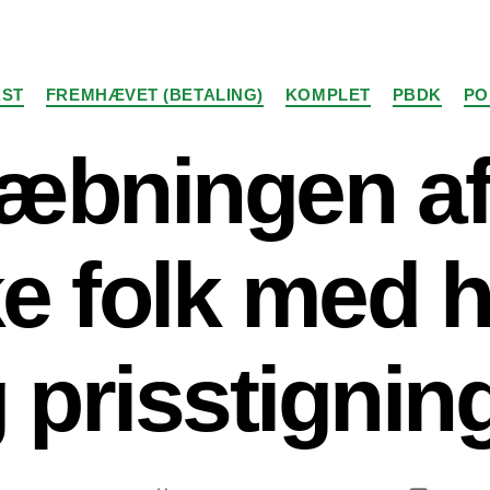
Kategorier
ST
FREMHÆVET (BETALING)
KOMPLET
PBDK
PO
æbningen af
e folk med h
 prisstignin