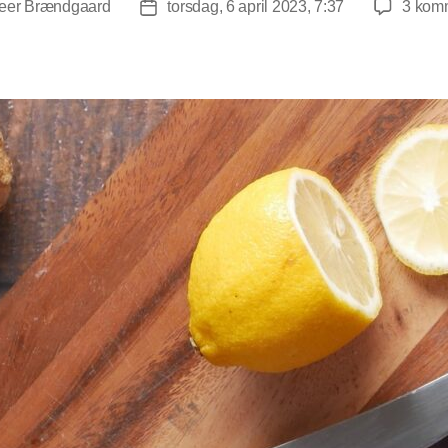
eer Brændgaard
torsdag, 6 april 2023, 7:37
3 kom
forfatter
Indlægsdato