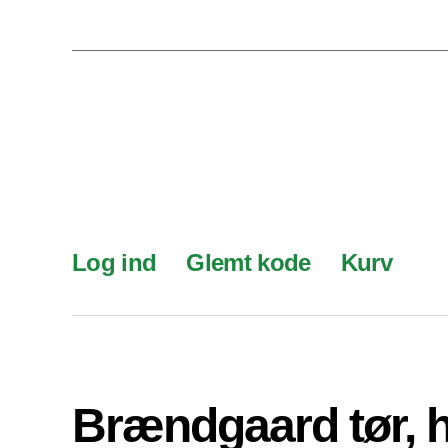
Log ind
Glemt kode
Kurv
Brændgaard tør, 