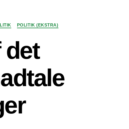
LITIK
POLITIK (EKSTRA)
 det
adtale
ger