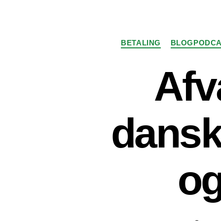
BETALING
BLOGPODCA
Afv
dansk
og