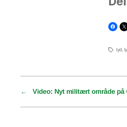
Del
lyd
,
l
Tags
←
Video: Nyt militært område på