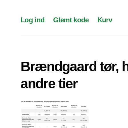
Log ind
Glemt kode
Kurv
Brændgaard tør, 
andre tier