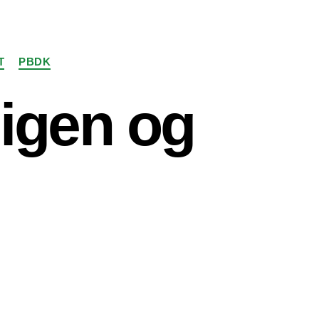
T
PBDK
igen og