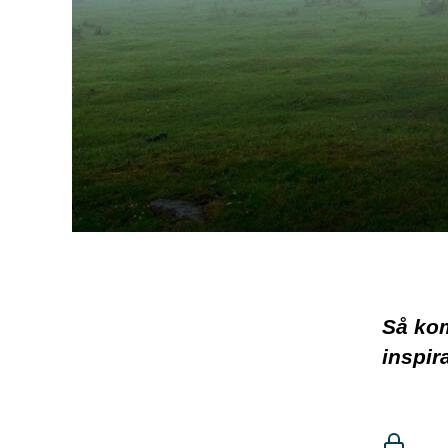
Så kom
inspir