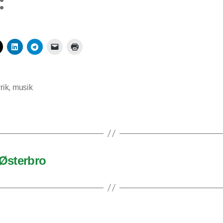
:
yrik
,
musik
 Østerbro