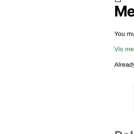
Me
You mu
Vis me
Alrea