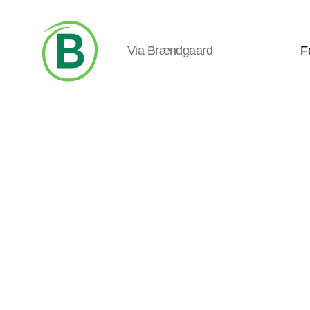
Via Brændgaard
F
Via
Brændgaard