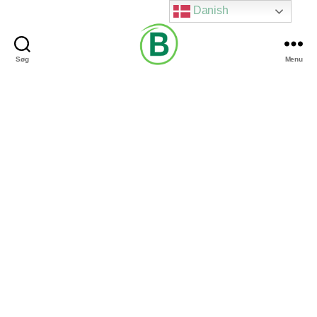
Danish
Søg
Menu
Via
Brændgaard