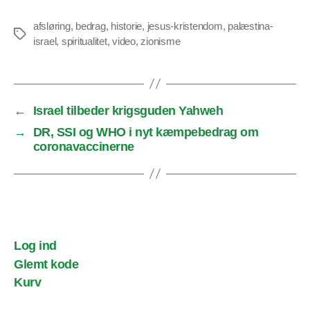
afsløring
,
bedrag
,
historie
,
jesus-kristendom
,
palæstina-
Tags
israel
,
spiritualitet
,
video
,
zionisme
←
Israel tilbeder krigsguden Yahweh
→
DR, SSI og WHO i nyt kæmpebedrag om
coronavaccinerne
Log ind
Glemt kode
Kurv