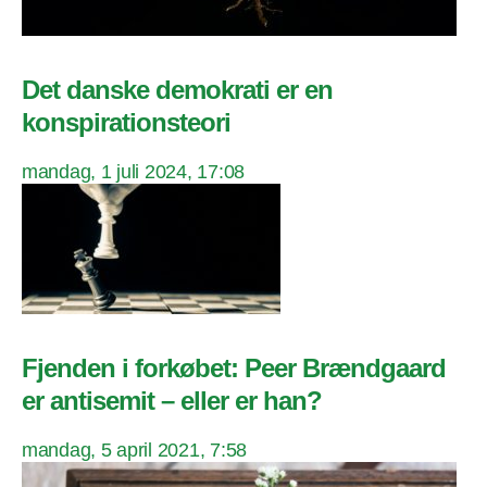
Det danske demokrati er en
konspirationsteori
mandag, 1 juli 2024, 17:08
Fjenden i forkøbet: Peer Brændgaard
er antisemit – eller er han?
mandag, 5 april 2021, 7:58