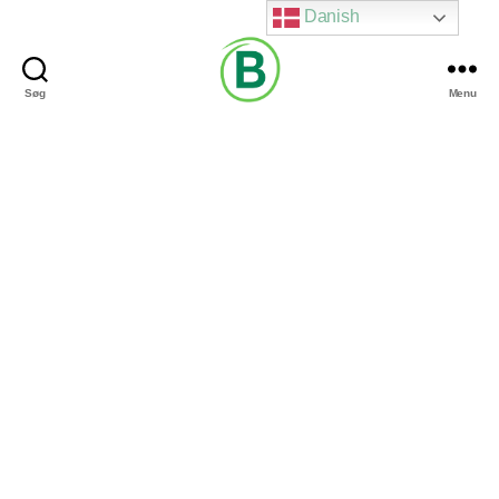
Danish
Søg
Menu
Via
Brændgaard