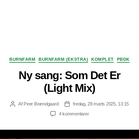
Kategorier
BURNFARM
BURNFARM (EKSTRA)
KOMPLET
PBDK
Ny sang: Som Det Er
(Light Mix)
Af
Peer Brændgaard
fredag, 28 marts 2025, 13:15
Indlægsforfatter
Indlægsdato
til
4 kommentarer
Ny
sang:
Som