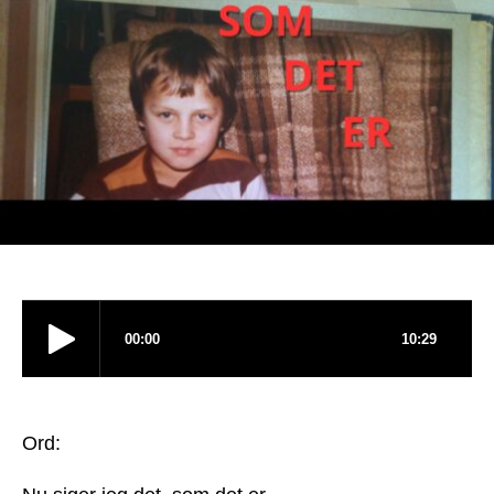
Det
Er
(Light
Mix)
Ord: