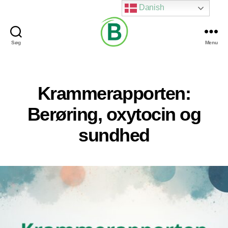
Danish
Søg
Menu
Via
Brændgaard
Krammerapporten:
Berøring, oxytocin og
sundhed