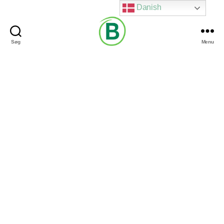
Danish
Søg
Menu
Via
Brændgaard