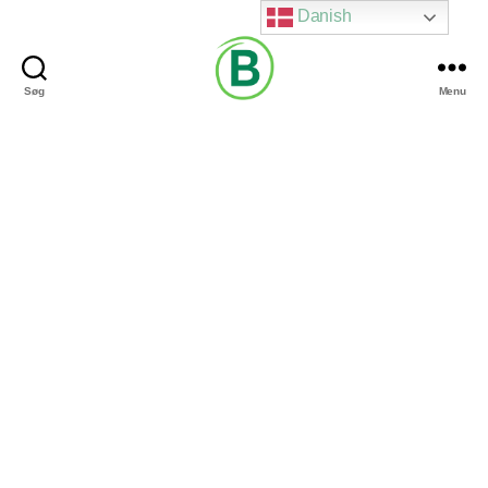
Danish
Søg
Menu
Via
Brændgaard