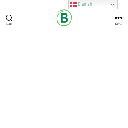
Danish
Søg
Menu
Via
Brændgaard