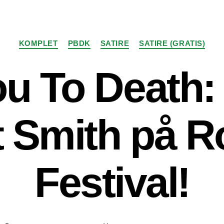
Kategorier
KOMPLET
PBDK
SATIRE
SATIRE (GRATIS)
u To Death:
 Smith på R
Festival!