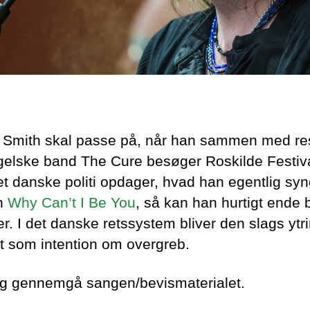
 Smith skal passe på, når han sammen med re
gelske band The Cure besøger Roskilde Festival
et danske politi opdager, hvad han egentlig syn
n
Why Can’t I Be You
, så kan han hurtigt ende 
r. I det danske retssystem bliver den slags ytr
et som intention om overgreb.
g gennemgå sangen/bevismaterialet.