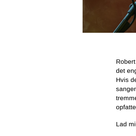
Robert
det en
Hvis d
sange
tremme
opfatt
Lad mi