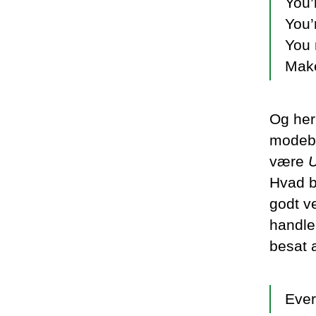
You’
You’
You
Make
Og her
modebe
være
U
Hvad b
godt v
handle
besat a
Ever