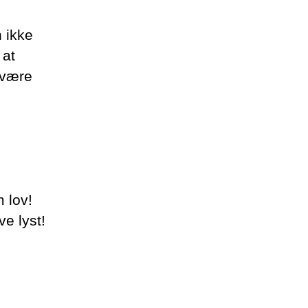
n ikke
 at
 være
 lov!
e lyst!