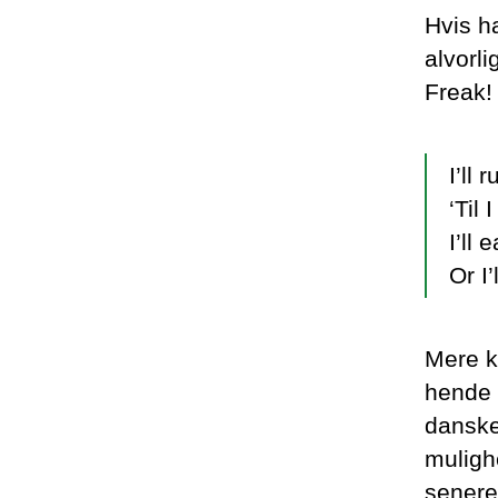
Hvis h
alvorli
Freak!
I’ll 
‘Til 
I’ll 
Or I
Mere k
hende 
danske
muligh
senere 