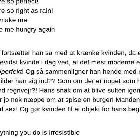
re so perfect!
re so right as rain!
 make me
 me hungry again
 fortsætter han så med at krænke kvinden, da 
vidst kvinde i dag ved, at det mest moderne e
perfekt
! Og så sammenligner han hende med 
ilder han sig ind?? Som om der er noget som h
ed regnvejr?! Hans snak om at blive sulten igen
r jo nok næppe om at spise en burger! Manden 
f sex! Og gør kvinden til et objekt for hans be
ything you do is irresistible