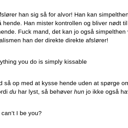
fslører han sig så for alvor! Han kan simpelthe
hende. Han mister kontrollen og bliver nødt til
hende. Fuck mand, det kan jo også simpelthen
alismen han der direkte direkte afslører!
ything you do is simply kissable
d så op med at kysse hende uden at spørge om
ordi
du
har lyst, så behøver
hun
jo ikke også hav
can’t I be you?