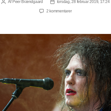
Af
Peer Brændgaard
torsdag, 28 februar 2019, 17:24
Indlægsforfatter
Indlægsdato
til
2 kommentarer
Hug
You
To
Death:
Pas
på
Robert
Smith
på
Roskilde
Festival!