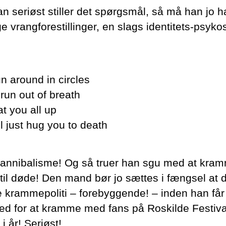
an seriøst stiller det spørgsmål, så må han jo 
ge vrangforestillinger, en slags identitets-psyko
run around in circles
I run out of breath
eat you all up
’ll just hug you to death
annibalisme! Og så truer han sgu med at kra
til døde! Den mand bør jo sættes i fængsel at 
 krammepoliti – forebyggende! – inden han får
ed for at kramme med fans på Roskilde Festiva
i år! Seriøst!