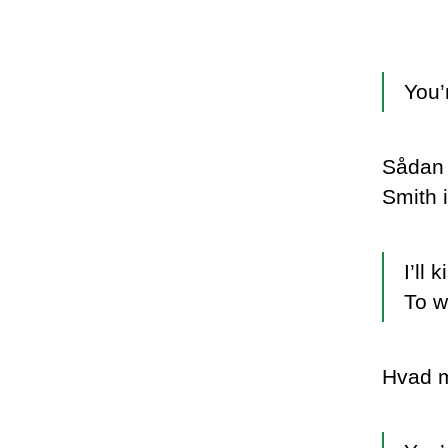
You’
Sådan s
Smith 
I’ll 
To w
Hvad m