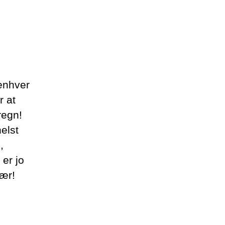
enhver
r at
regn!
elst
,
er jo
gær!