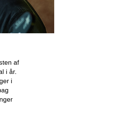
sten af
 i år.
ger i
bag
inger