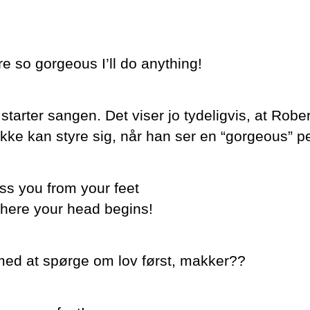
re so gorgeous I’ll do anything!
tarter sangen. Det viser jo tydeligvis, at Rober
ikke kan styre sig, når han ser en “gorgeous” p
kiss you from your feet
here your head begins!
ed at spørge om lov først, makker??