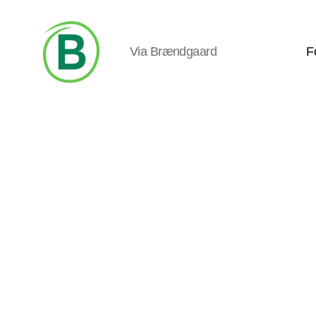
Via Brændgaard
F
Via
Brændgaard