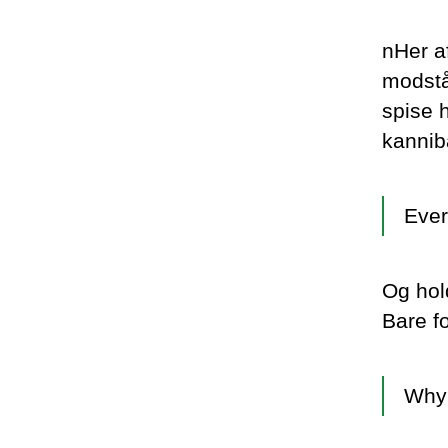
nHer a
modstå 
spise 
kannib
Ever
Og hol
Bare f
Why 