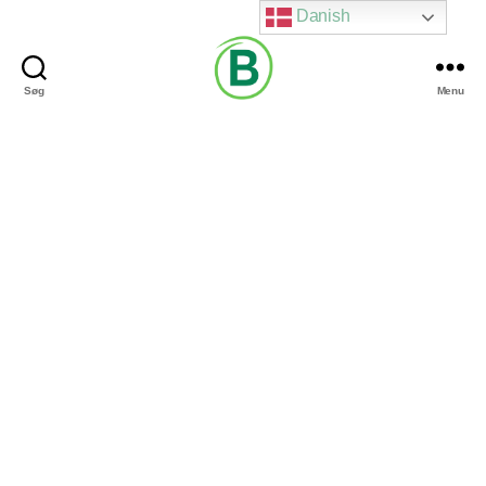
Danish
Søg
Menu
Via
Brændgaard