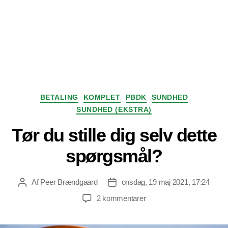
Kategorier
BETALING
KOMPLET
PBDK
SUNDHED
SUNDHED (EKSTRA)
Tør du stille dig selv dette
spørgsmål?
Af
Peer Brændgaard
onsdag, 19 maj 2021, 17:24
Indlægsforfatter
Indlægsdato
til
2 kommentarer
Tør
du