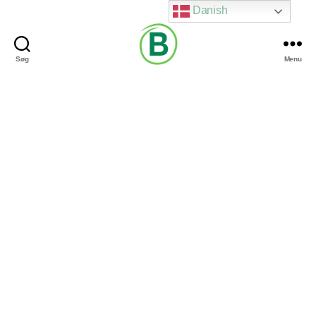
Danish
Søg
Menu
Via
Brændgaard