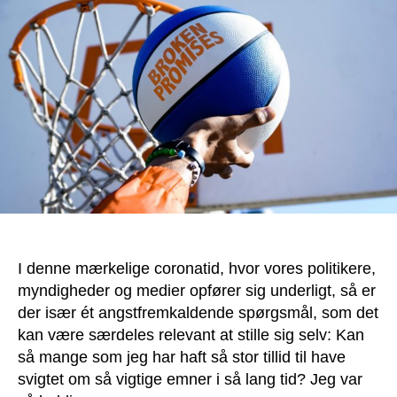
stille
dig
selv
dette
spørgsmål?
I denne mærkelige coronatid, hvor vores politikere,
myndigheder og medier opfører sig underligt, så er
der især ét angstfremkaldende spørgsmål, som det
kan være særdeles relevant at stille sig selv: Kan
så mange som jeg har haft så stor tillid til have
svigtet om så vigtige emner i så lang tid? Jeg var