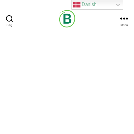
Danish
Søg
Menu
Via
Brændgaard