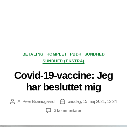
Kategorier
BETALING
KOMPLET
PBDK
SUNDHED
SUNDHED (EKSTRA)
Covid-19-vaccine: Jeg
har besluttet mig
Af
Peer Brændgaard
onsdag, 19 maj 2021, 13:24
Indlægsforfatter
Indlægsdato
til
3 kommentarer
Covid-
19-