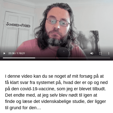
vaccine:
Jeg
har
besluttet
mig
I denne video kan du se noget af mit forsøg på at
få klart svar fra systemet på, hvad der er op og ned
på den covid-19-vaccine, som jeg er blevet tilbudt.
Det endte med, at jeg selv blev nødt til igen at
finde og læse det videnskabelige studie, der ligger
til grund for den…