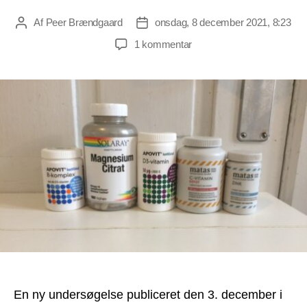
Af
Peer Brændgaard
onsdag, 8 december 2021, 8:23
Indlægsforfatter
Indlægsdato
til
1 kommentar
Ny
forskning:
Kosttilskud
med
D-
vitamin
forbundet
med
halveret
risiko
for
at
blive
indlagt
med
covid-
En ny undersøgelse publiceret den 3. december i
19