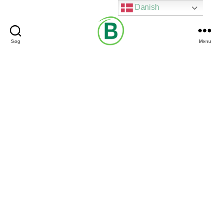
Danish
Søg
Menu
Via
Brændgaard