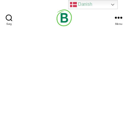
Danish
Søg
Menu
Via
Brændgaard