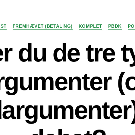
Kategorier
ST
FREMHÆVET (BETALING)
KOMPLET
PBDK
PO
 du de tre t
rgumenter (
argumenter) 