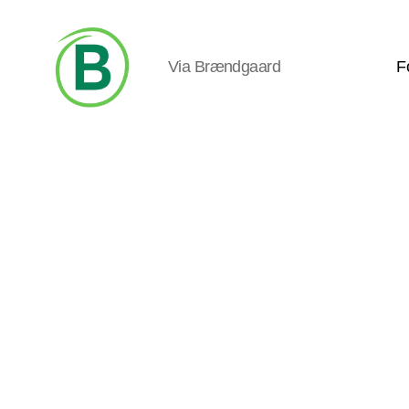
Via Brændgaard
F
Via
Brændgaard