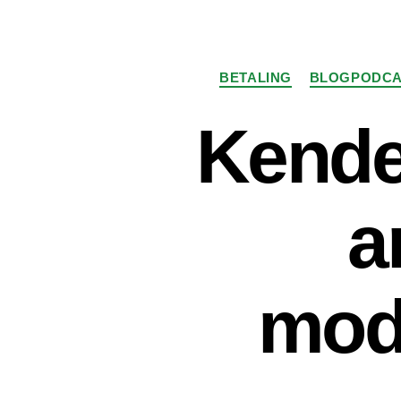
BETALING
BLOGPODCA
Kender
a
mod