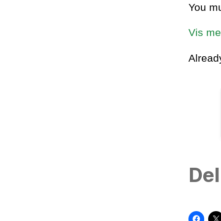
You mu
Vis me
Alrea
Del