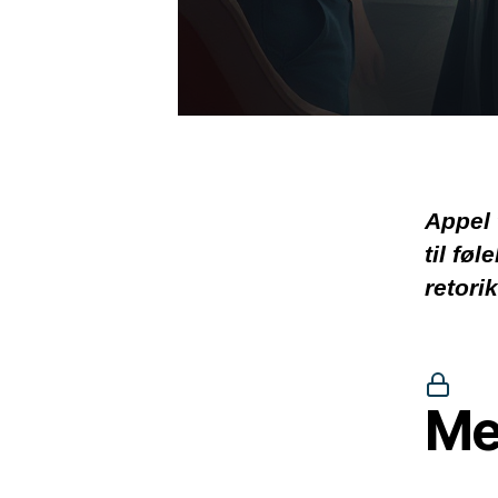
Appel t
til fø
retori
Me