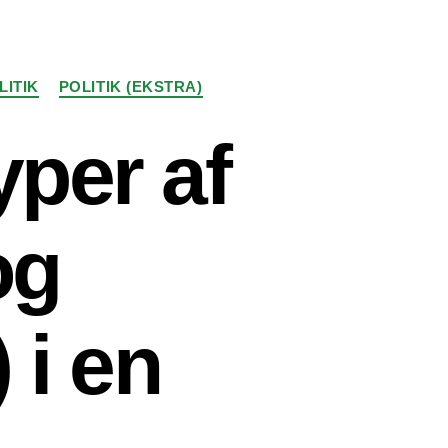
LITIK
POLITIK (EKSTRA)
yper af
og
i en