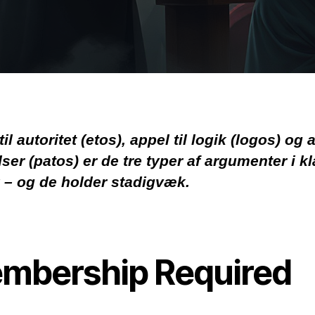
il autoritet (etos), appel til logik (logos) og 
lelser (patos) er de tre typer af argumenter i k
k – og de holder stadigvæk.
mbership Required