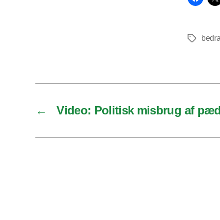
bedr
Tags
←
Video: Politisk misbrug af pæd