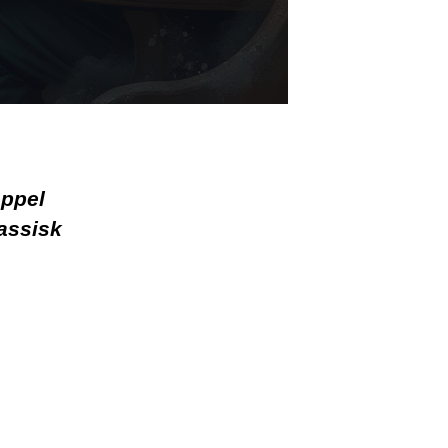
appel
lassisk