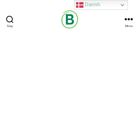
Danish
Søg
Menu
Via
Brændgaard