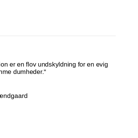
tion er en flov undskyldning for en evig
amme dumheder."
rændgaard