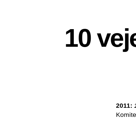
10 vej
2011:
Komite