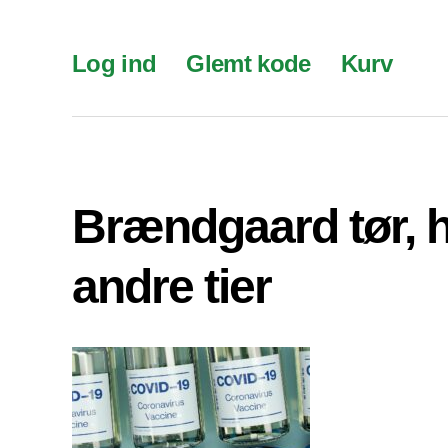
Log ind
Glemt kode
Kurv
Brændgaard tør, 
andre tier