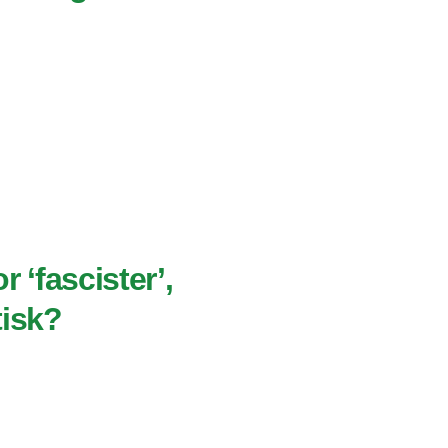
 ‘fascister’,
tisk?