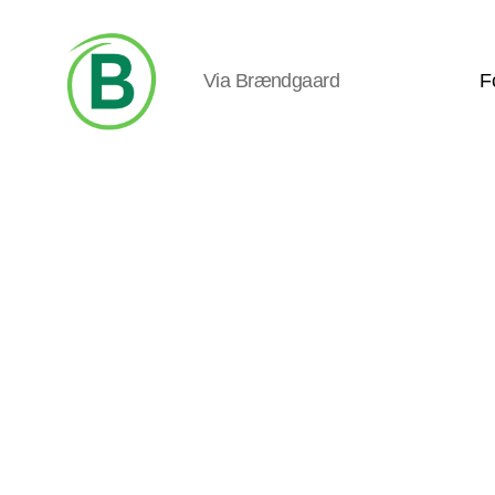
Via Brændgaard
F
Via
Brændgaard